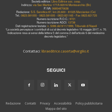
Società editrice:
Libra Editrice soc. coop.
Indirizzo:
via San Martino 177/A 82016 Montesarchio (Bn)
P. IVA:
06854870638
Redazione:
S.S. Sannitica 87, km 20,600 - 81025 Marcianise (Ce)
Tel.:
0823.581055 - 0823.581005 - 0823.821165 - Fax 0823.821725
Numero iscrizione R.O.C.:
9721
Numero iscrizione AGCI:
13738
Dati registrazione testata:
n. 5086 del 9/11/1999, Tribunale di Napoli
“La società percepisce i contributi di cui al decreto legislativo 15 maggio 2017, n. 70.
Indicazione resa ai sensi della lettera f) del comma 2 dell’articolo 5 del medesimo
decreto legislativo.”
Contattaci:
libraeditrice.caserta@virgilio.it
SEGUICI
Redazione
Contatti
Privacy
Accessibilità
Policy pubblicitaria
Mappa del sito