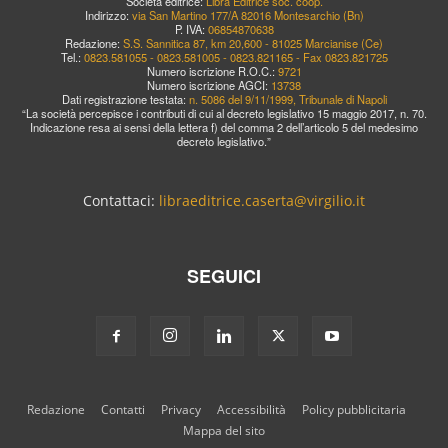
Società editrice:
Libra Editrice soc. coop.
Indirizzo:
via San Martino 177/A 82016 Montesarchio (Bn)
P. IVA:
06854870638
Redazione:
S.S. Sannitica 87, km 20,600 - 81025 Marcianise (Ce)
Tel.:
0823.581055 - 0823.581005 - 0823.821165 - Fax 0823.821725
Numero iscrizione R.O.C.:
9721
Numero iscrizione AGCI:
13738
Dati registrazione testata:
n. 5086 del 9/11/1999, Tribunale di Napoli
“La società percepisce i contributi di cui al decreto legislativo 15 maggio 2017, n. 70.
Indicazione resa ai sensi della lettera f) del comma 2 dell’articolo 5 del medesimo
decreto legislativo.”
Contattaci:
libraeditrice.caserta@virgilio.it
SEGUICI
Redazione
Contatti
Privacy
Accessibilità
Policy pubblicitaria
Mappa del sito