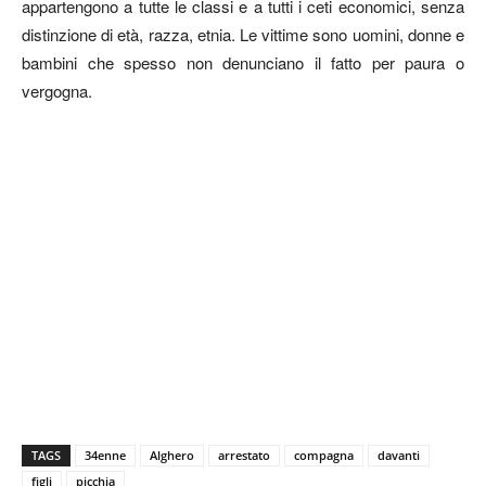
appartengono a tutte le classi e a tutti i ceti economici, senza
distinzione di età, razza, etnia. Le vittime sono uomini, donne e
bambini che spesso non denunciano il fatto per paura o
vergogna.
TAGS
34enne
Alghero
arrestato
compagna
davanti
figli
picchia