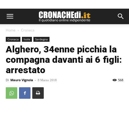
Home
Cronaca
Cronaca
Isole
Sardegna
Alghero, 34enne picchia la
compagna davanti ai 6 figli:
arrestato
Di
Mauro Vignola
-
568
8 Marzo 2018