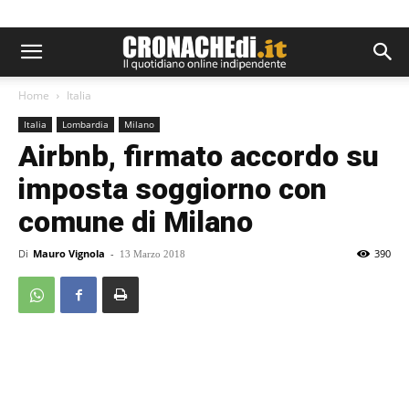
Home
Italia
Italia
Lombardia
Milano
Airbnb, firmato accordo su
imposta soggiorno con
comune di Milano
Di
Mauro Vignola
-
390
13 Marzo 2018