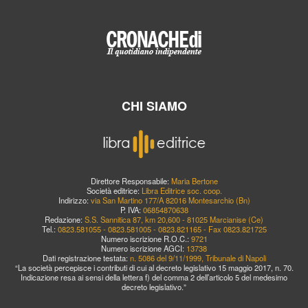
CHI SIAMO
Direttore Responsabile:
Maria Bertone
Società editrice:
Libra Editrice soc. coop.
Indirizzo:
via San Martino 177/A 82016 Montesarchio (Bn)
P. IVA:
06854870638
Redazione:
S.S. Sannitica 87, km 20,600 - 81025 Marcianise (Ce)
Tel.:
0823.581055 - 0823.581005 - 0823.821165 - Fax 0823.821725
Numero iscrizione R.O.C.:
9721
Numero iscrizione AGCI:
13738
Dati registrazione testata:
n. 5086 del 9/11/1999, Tribunale di Napoli
“La società percepisce i contributi di cui al decreto legislativo 15 maggio 2017, n. 70.
Indicazione resa ai sensi della lettera f) del comma 2 dell’articolo 5 del medesimo
decreto legislativo.”