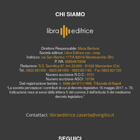
CHI SIAMO
Direttore Responsabile:
Maria Bertone
Società editrice:
Libra Editrice soc. coop.
Indirizzo:
via San Martino 177/A 82016 Montesarchio (Bn)
P. IVA:
06854870638
Redazione:
S.S. Sannitica 87, km 20,600 - 81025 Marcianise (Ce)
Tel.:
0823.581055 - 0823.581005 - 0823.821165 - Fax 0823.821725
Numero iscrizione R.O.C.:
9721
Numero iscrizione AGCI:
13738
Dati registrazione testata:
n. 5086 del 9/11/1999, Tribunale di Napoli
“La società percepisce i contributi di cui al decreto legislativo 15 maggio 2017, n. 70.
Indicazione resa ai sensi della lettera f) del comma 2 dell’articolo 5 del medesimo
decreto legislativo.”
Contattaci:
libraeditrice.caserta@virgilio.it
SEGUICI