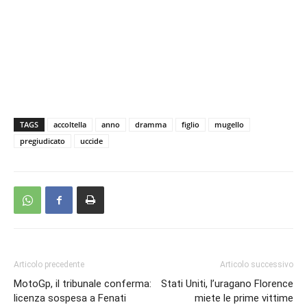
TAGS
accoltella
anno
dramma
figlio
mugello
pregiudicato
uccide
Articolo precedente
Articolo successivo
MotoGp, il tribunale conferma:
Stati Uniti, l’uragano Florence
licenza sospesa a Fenati
miete le prime vittime