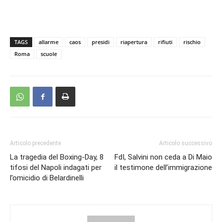
TAGS
allarme
caos
presidi
riapertura
rifiuti
rischio
Roma
scuole
Articolo precedente
Articolo successivo
La tragedia del Boxing-Day, 8
FdI, Salvini non ceda a Di Maio
tifosi del Napoli indagati per
il testimone dell’immigrazione
l’omicidio di Belardinelli