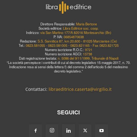
Direttore Responsabile:
Maria Bertone
Società editrice:
Libra Editrice soc. coop.
Indirizzo:
via San Martino 177/A 82016 Montesarchio (Bn)
P. IVA:
06854870638
Redazione:
S.S. Sannitica 87, km 20,600 - 81025 Marcianise (Ce)
Tel.:
0823.581055 - 0823.581005 - 0823.821165 - Fax 0823.821725
Numero iscrizione R.O.C.:
9721
Numero iscrizione AGCI:
13738
Dati registrazione testata:
n. 5086 del 9/11/1999, Tribunale di Napoli
“La società percepisce i contributi di cui al decreto legislativo 15 maggio 2017, n. 70.
Indicazione resa ai sensi della lettera f) del comma 2 dell’articolo 5 del medesimo
decreto legislativo.”
Contattaci:
libraeditrice.caserta@virgilio.it
SEGUICI