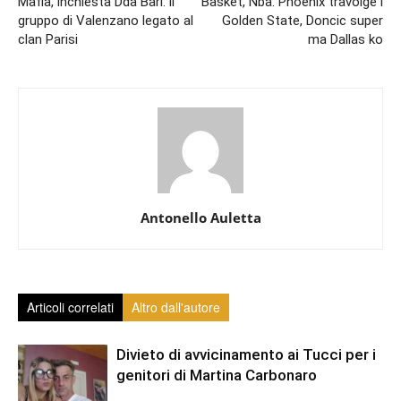
Mafia, inchiesta Dda Bari: il
Basket, Nba: Phoenix travolge i
gruppo di Valenzano legato al
Golden State, Doncic super
clan Parisi
ma Dallas ko
Antonello Auletta
Articoli correlati
Altro dall'autore
Divieto di avvicinamento ai Tucci per i
genitori di Martina Carbonaro