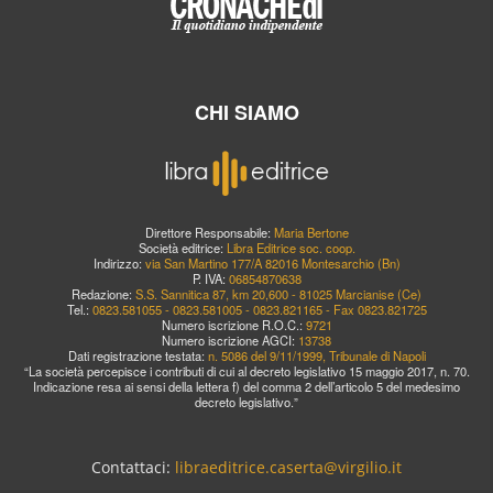
CHI SIAMO
Direttore Responsabile:
Maria Bertone
Società editrice:
Libra Editrice soc. coop.
Indirizzo:
via San Martino 177/A 82016 Montesarchio (Bn)
P. IVA:
06854870638
Redazione:
S.S. Sannitica 87, km 20,600 - 81025 Marcianise (Ce)
Tel.:
0823.581055 - 0823.581005 - 0823.821165 - Fax 0823.821725
Numero iscrizione R.O.C.:
9721
Numero iscrizione AGCI:
13738
Dati registrazione testata:
n. 5086 del 9/11/1999, Tribunale di Napoli
“La società percepisce i contributi di cui al decreto legislativo 15 maggio 2017, n. 70.
Indicazione resa ai sensi della lettera f) del comma 2 dell’articolo 5 del medesimo
decreto legislativo.”
Contattaci:
libraeditrice.caserta@virgilio.it