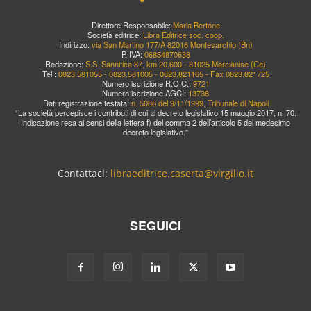
Direttore Responsabile:
Maria Bertone
Società editrice:
Libra Editrice soc. coop.
Indirizzo:
via San Martino 177/A 82016 Montesarchio (Bn)
P. IVA:
06854870638
Redazione:
S.S. Sannitica 87, km 20,600 - 81025 Marcianise (Ce)
Tel.:
0823.581055 - 0823.581005 - 0823.821165 - Fax 0823.821725
Numero iscrizione R.O.C.:
9721
Numero iscrizione AGCI:
13738
Dati registrazione testata:
n. 5086 del 9/11/1999, Tribunale di Napoli
“La società percepisce i contributi di cui al decreto legislativo 15 maggio 2017, n. 70.
Indicazione resa ai sensi della lettera f) del comma 2 dell’articolo 5 del medesimo
decreto legislativo.”
Contattaci:
libraeditrice.caserta@virgilio.it
SEGUICI