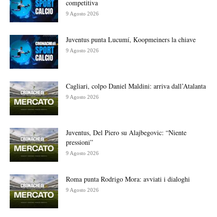
competitiva
9 Agosto 2026
Juventus punta Lucumí, Koopmeiners la chiave
9 Agosto 2026
Cagliari, colpo Daniel Maldini: arriva dall’Atalanta
9 Agosto 2026
Juventus, Del Piero su Alajbegovic: “Niente
pressioni”
9 Agosto 2026
Roma punta Rodrigo Mora: avviati i dialoghi
9 Agosto 2026