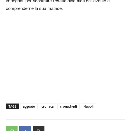
impegnati per ricostruire l’esatta dinamica dell’evento e
comprenderne la sua matrice.
TAGS
agguato
cronaca
cronachedi
Napoli