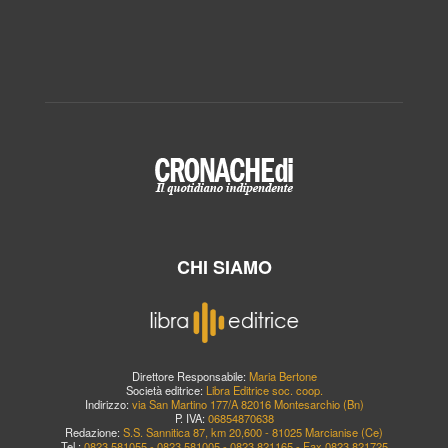
CHI SIAMO
Direttore Responsabile:
Maria Bertone
Società editrice:
Libra Editrice soc. coop.
Indirizzo:
via San Martino 177/A 82016 Montesarchio (Bn)
P. IVA:
06854870638
Redazione:
S.S. Sannitica 87, km 20,600 - 81025 Marcianise (Ce)
Tel.:
0823.581055 - 0823.581005 - 0823.821165 - Fax 0823.821725