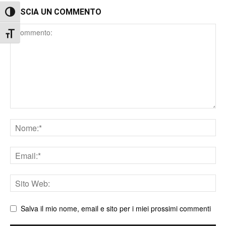
LASCIA UN COMMENTO
Attiva/disattiva alto contrasto
Comment
Attiva/disattiva dimensione testo
Nome
Email
Sito
web
Salva il mio nome, email e sito per i miei prossimi commenti