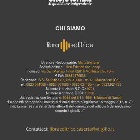
CHI SIAMO
Direttore Responsabile:
Maria Bertone
Società editrice:
Libra Editrice soc. coop.
Indirizzo:
via San Martino 177/A 82016 Montesarchio (Bn)
P. IVA:
06854870638
Redazione:
S.S. Sannitica 87, km 20,600 - 81025 Marcianise (Ce)
Tel.:
0823.581055 - 0823.581005 - 0823.821165 - Fax 0823.821725
Numero iscrizione R.O.C.:
9721
Numero iscrizione AGCI:
13738
Dati registrazione testata:
n. 5086 del 9/11/1999, Tribunale di Napoli
“La società percepisce i contributi di cui al decreto legislativo 15 maggio 2017, n. 70.
Indicazione resa ai sensi della lettera f) del comma 2 dell’articolo 5 del medesimo
decreto legislativo.”
Contattaci:
libraeditrice.caserta@virgilio.it