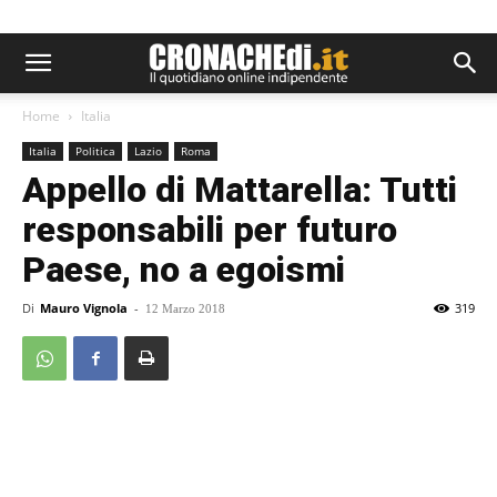
Home
Italia
Italia
Politica
Lazio
Roma
Appello di Mattarella: Tutti
responsabili per futuro
Paese, no a egoismi
Di
Mauro Vignola
-
319
12 Marzo 2018