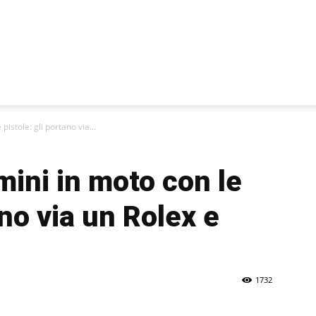
pistole: gli portano via...
mini in moto con le
ano via un Rolex e
1732