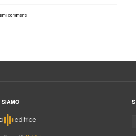
ossimi commenti
I SIAMO
S