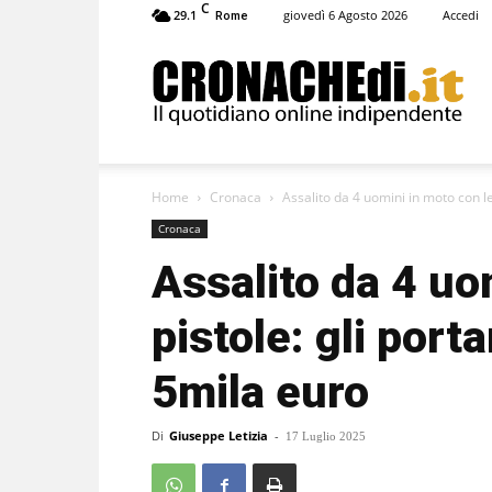
C
29.1
giovedì 6 Agosto 2026
Accedi
Rome
Cronachedi
Home
Cronaca
Assalito da 4 uomini in moto con le 
Cronaca
Assalito da 4 uo
pistole: gli port
5mila euro
Di
Giuseppe Letizia
-
17 Luglio 2025