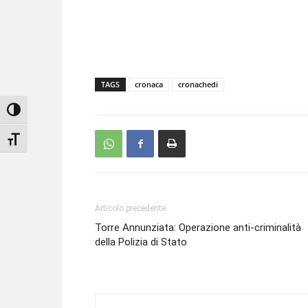
TAGS
cronaca
cronachedi
Attiva/disattiva alto contrasto
Attiva/disattiva dimensione testo
Articolo precedente
Torre Annunziata: Operazione anti-criminalità
della Polizia di Stato