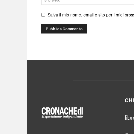
web
Salva il mio nome, email e sito per i miei pr
CH