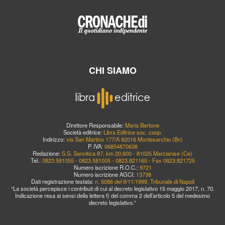
CHI SIAMO
Direttore Responsabile:
Maria Bertone
Società editrice:
Libra Editrice soc. coop.
Indirizzo:
via San Martino 177/A 82016 Montesarchio (Bn)
P. IVA:
06854870638
Redazione:
S.S. Sannitica 87, km 20,600 - 81025 Marcianise (Ce)
Tel.:
0823.581055 - 0823.581005 - 0823.821165 - Fax 0823.821725
Numero iscrizione R.O.C.:
9721
Numero iscrizione AGCI:
13738
Dati registrazione testata:
n. 5086 del 9/11/1999, Tribunale di Napoli
“La società percepisce i contributi di cui al decreto legislativo 15 maggio 2017, n. 70.
Indicazione resa ai sensi della lettera f) del comma 2 dell’articolo 5 del medesimo
decreto legislativo.”