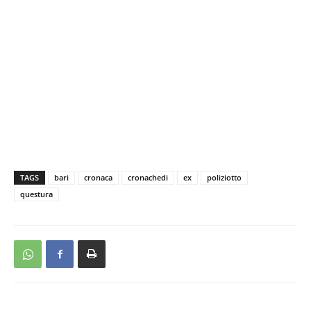
TAGS
bari
cronaca
cronachedi
ex
poliziotto
questura