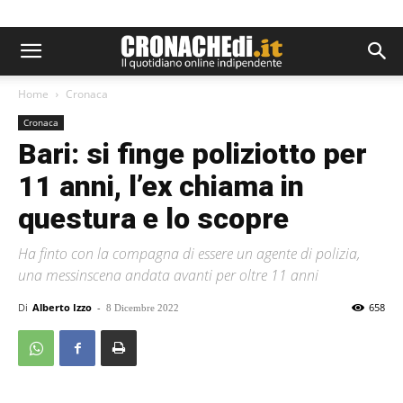
Home
Cronaca
Cronaca
Bari: si finge poliziotto per
11 anni, l’ex chiama in
questura e lo scopre
Ha finto con la compagna di essere un agente di polizia,
una messinscena andata avanti per oltre 11 anni
Di
Alberto Izzo
-
658
8 Dicembre 2022