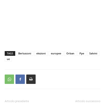
TAGS
Berlusconi
elezioni
europee
Orban
Ppe
Salvini
ue
Articolo precedente
Articolo successivo