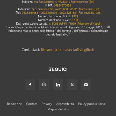
Indirizzo:
via San Martino 177/A 82016 Montesarchio (Bn)
P. IVA:
06854870638
Redazione:
S.S. Sannitica 87, km 20,600 - 81025 Marcianise (Ce)
Tel.:
0823.581055 - 0823.581005 - 0823.821165 - Fax 0823.821725
Numero iscrizione R.O.C.:
9721
Numero iscrizione AGCI:
13738
Dati registrazione testata:
n. 5086 del 9/11/1999, Tribunale di Napoli
“La società percepisce i contributi di cui al decreto legislativo 15 maggio 2017, n. 70.
Indicazione resa ai sensi della lettera f) del comma 2 dell’articolo 5 del medesimo
decreto legislativo.”
Contattaci:
libraeditrice.caserta@virgilio.it
SEGUICI
Redazione
Contatti
Privacy
Accessibilità
Policy pubblicitaria
Mappa del sito