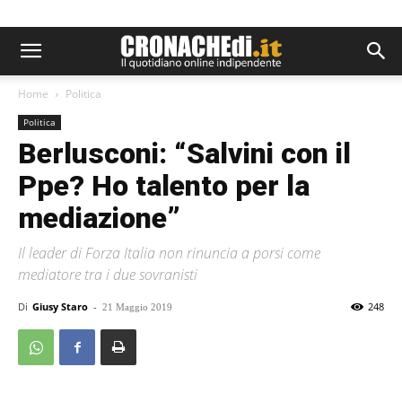
Home
Politica
Politica
Berlusconi: “Salvini con il
Ppe? Ho talento per la
mediazione”
Il leader di Forza Italia non rinuncia a porsi come
mediatore tra i due sovranisti
Di
Giusy Staro
-
248
21 Maggio 2019