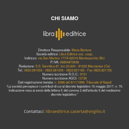
CHI SIAMO
Direttore Responsabile:
Maria Bertone
Società editrice:
Libra Editrice soc. coop.
Indirizzo:
via San Martino 177/A 82016 Montesarchio (Bn)
P. IVA:
06854870638
Redazione:
S.S. Sannitica 87, km 20,600 - 81025 Marcianise (Ce)
Tel.:
0823.581055 - 0823.581005 - 0823.821165 - Fax 0823.821725
Numero iscrizione R.O.C.:
9721
Numero iscrizione AGCI:
13738
Dati registrazione testata:
n. 5086 del 9/11/1999, Tribunale di Napoli
“La società percepisce i contributi di cui al decreto legislativo 15 maggio 2017, n. 70.
Indicazione resa ai sensi della lettera f) del comma 2 dell’articolo 5 del medesimo
decreto legislativo.”
Contattaci:
libraeditrice.caserta@virgilio.it