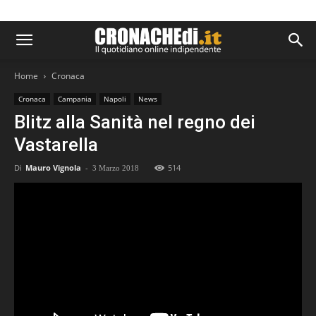
Home
Cronaca
Cronaca
Campania
Napoli
News
Blitz alla Sanità nel regno dei
Vastarella
Di
Mauro Vignola
-
514
3 Marzo 2018