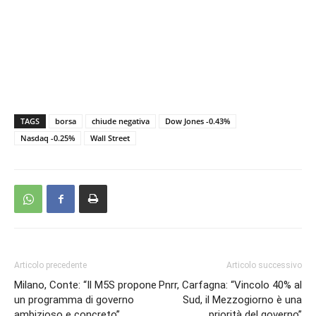
TAGS
borsa
chiude negativa
Dow Jones -0.43%
Nasdaq -0.25%
Wall Street
Articolo precedente
Articolo successivo
Milano, Conte: “Il M5S propone
Pnrr, Carfagna: “Vincolo 40% al
un programma di governo
Sud, il Mezzogiorno è una
ambizioso e concreto”
priorità del governo”