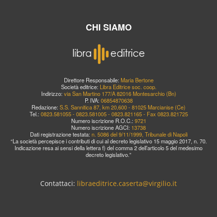
CHI SIAMO
Direttore Responsabile:
Maria Bertone
Società editrice:
Libra Editrice soc. coop.
Indirizzo:
via San Martino 177/A 82016 Montesarchio (Bn)
P. IVA:
06854870638
Redazione:
S.S. Sannitica 87, km 20,600 - 81025 Marcianise (Ce)
Tel.:
0823.581055 - 0823.581005 - 0823.821165 - Fax 0823.821725
Numero iscrizione R.O.C.:
9721
Numero iscrizione AGCI:
13738
Dati registrazione testata:
n. 5086 del 9/11/1999, Tribunale di Napoli
“La società percepisce i contributi di cui al decreto legislativo 15 maggio 2017, n. 70.
Indicazione resa ai sensi della lettera f) del comma 2 dell’articolo 5 del medesimo
decreto legislativo.”
Contattaci:
libraeditrice.caserta@virgilio.it