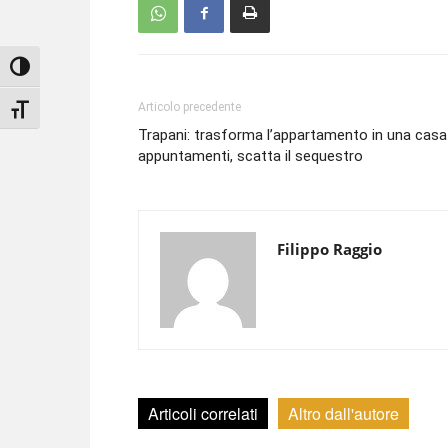
Attiva/disattiva alto contrasto
Articolo precedente
Attiva/disattiva dimensione testo
Trapani: trasforma l’appartamento in una casa
appuntamenti, scatta il sequestro
Filippo Raggio
Articoli correlati
Altro dall'autore