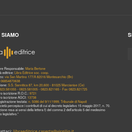
I SIAMO
S
ore Responsabile:
Maria Bertone
à editrice:
Libra Editrice soc. coop.
zzo:
via San Martino 177/A 82016 Montesarchio (Bn)
:
06854870638
ione:
S.S. Sannitica 87, km 20,600 - 81025 Marcianise (Ce)
823.581055 - 0823.581005 - 0823.821165 - Fax 0823.821725
o iscrizione R.O.C.:
9721
o iscrizione AGCI:
13738
egistrazione testata:
n. 5086 del 9/11/1999, Tribunale di Napoli
cietà percepisce i contributi di cui al decreto legislativo 15 maggio 2017, n. 70.
zione resa ai sensi della lettera f) del comma 2 dell’articolo 5 del medesimo
o legislativo.”
attaci:
libraeditrice.caserta@virgilio.it