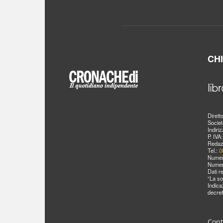
CH
Dirett
Societ
Indiri
P. IVA
Redaz
Tel.:
0
Numer
Numer
Dati r
“La so
Indica
decret
Cont