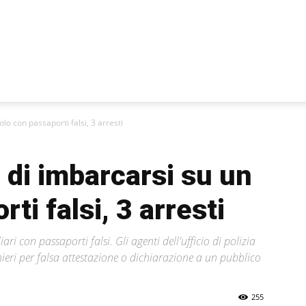
i
olo con passaporti falsi, 3 arresti
o di imbarcarsi su un
ti falsi, 3 arresti
i con passaporti falsi. Gli agenti dell'ufficio di polizia
nieri per falsa attestazione o dichiarazione a un pubblico
255