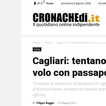
C
21.3
domenica 9 Agosto 2026
Acced
Rome
Cronachedi
Home
Italia
Cagliari: tentano di imbarcarsi su un v
Italia
Cagliari: tentan
volo con passapor
Tentavano di imbarcarsi all'aeroporto di Cagliar
di frontiera hanno arrestato tre cittadini stra
ufficiale
Di
Filippo Raggio
-
10 Maggio 2022