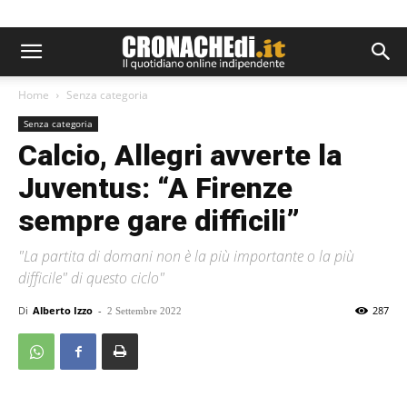
Home
Senza categoria
Senza categoria
Calcio, Allegri avverte la
Juventus: “A Firenze
sempre gare difficili”
"La partita di domani non è la più importante o la più
difficile" di questo ciclo"
Di
Alberto Izzo
-
287
2 Settembre 2022