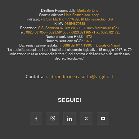
Direttore Responsabile:
Maria Bertone
Società editrice:
Libra Editrice soc. coop.
Indirizzo:
via San Martino 177/A 82016 Montesarchio (Bn)
P. IVA:
06854870638
Redazione:
S.S. Sannitica 87, km 20,600 - 81025 Marcianise (Ce)
Tel.:
0823.581055 - 0823.581005 - 0823.821165 - Fax 0823.821725
Numero iscrizione R.O.C.:
9721
Numero iscrizione AGCI:
13738
Dati registrazione testata:
n. 5086 del 9/11/1999, Tribunale di Napoli
“La società percepisce i contributi di cui al decreto legislativo 15 maggio 2017, n. 70.
Indicazione resa ai sensi della lettera f) del comma 2 dell’articolo 5 del medesimo
decreto legislativo.”
Contattaci:
libraeditrice.caserta@virgilio.it
SEGUICI