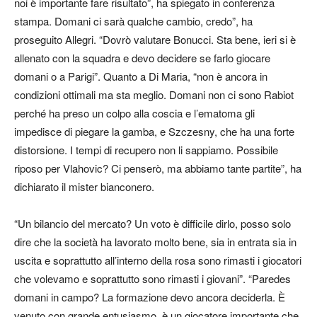
noi è importante fare risultato”, ha spiegato in conferenza
stampa. Domani ci sarà qualche cambio, credo”, ha
proseguito Allegri. “Dovrò valutare Bonucci. Sta bene, ieri si è
allenato con la squadra e devo decidere se farlo giocare
domani o a Parigi”. Quanto a Di Maria, “non è ancora in
condizioni ottimali ma sta meglio. Domani non ci sono Rabiot
perché ha preso un colpo alla coscia e l’ematoma gli
impedisce di piegare la gamba, e Szczesny, che ha una forte
distorsione. I tempi di recupero non li sappiamo. Possibile
riposo per Vlahovic? Ci penserò, ma abbiamo tante partite”, ha
dichiarato il mister bianconero.
“Un bilancio del mercato? Un voto è difficile dirlo, posso solo
dire che la società ha lavorato molto bene, sia in entrata sia in
uscita e soprattutto all’interno della rosa sono rimasti i giocatori
che volevamo e soprattutto sono rimasti i giovani”. “Paredes
domani in campo? La formazione devo ancora deciderla. È
venuto con grande entusiasmo, è un giocatore importante che