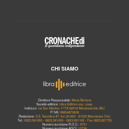
CHI SIAMO
Direttore Responsabile:
Maria Bertone
Società editrice:
Libra Editrice soc. coop.
Indirizzo:
via San Martino 177/A 82016 Montesarchio (Bn)
P. IVA:
06854870638
Redazione:
S.S. Sannitica 87, km 20,600 - 81025 Marcianise (Ce)
Tel.:
0823.581055 - 0823.581005 - 0823.821165 - Fax 0823.821725
Numero iscrizione R.O.C.:
9721
Numero iscrizione AGCI:
13738