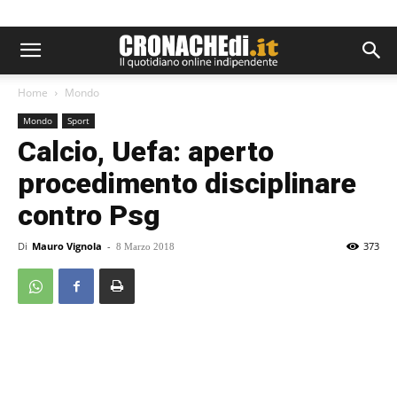
Home
Mondo
Mondo
Sport
Calcio, Uefa: aperto
procedimento disciplinare
contro Psg
Di
Mauro Vignola
-
373
8 Marzo 2018