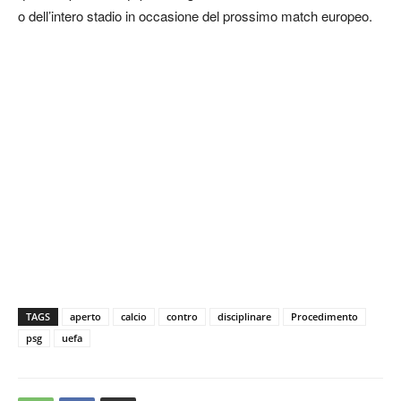
o dell’intero stadio in occasione del prossimo match europeo.
TAGS
aperto
calcio
contro
disciplinare
Procedimento
psg
uefa