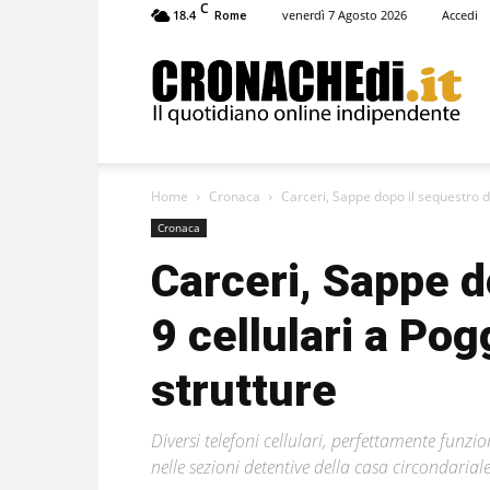
C
18.4
venerdì 7 Agosto 2026
Accedi
Rome
Cronachedi
Home
Cronaca
Carceri, Sappe dopo il sequestro d
Cronaca
Carceri, Sappe d
9 cellulari a Po
strutture
Diversi telefoni cellulari, perfettamente funzio
nelle sezioni detentive della casa circondarial