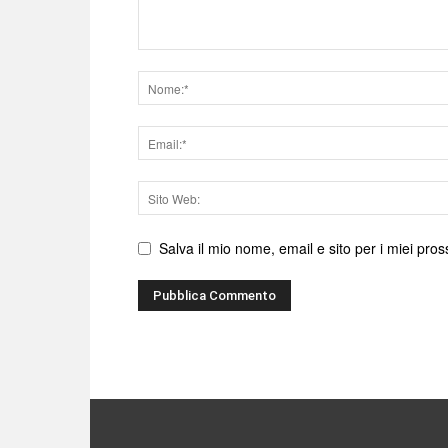
Nome
Email
Sito
web
Salva il mio nome, email e sito per i miei pr