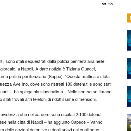
695
ti, sono stati sequestrati dalla polizia penitenziaria nelle
gioreale, a Napoli. A dare notizia è Tiziana Guacci,
mo polizia penitenziaria (Sappe). “Questa mattina è stata
urezza Avellino, dove sono ristretti 189 detenuti e sono stati
zionanti – ha spiegatola sindacalista – Nelle scorse settimane,
tati trovati altri telefoni di ridottissime dimensioni.
videnzia che nel carcere sono ospitati 2.100 detenuti.
aese nella città di Napoli – ha aggiunto Capece – Vanno
a delle aezioni detentive e degli spazi nei quali sono