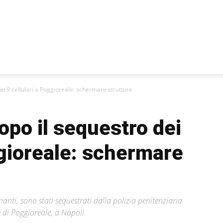
ei 9 cellulari a Poggioreale: schermare strutture
opo il sequestro dei
ggioreale: schermare
nanti, sono stati sequestrati dalla polizia penitenziaria
e di Poggioreale, a Napoli.