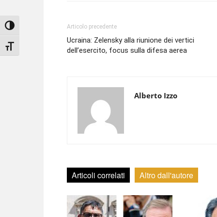
Attiva/disattiva alto contrasto
Articolo precedente
Ucraina: Zelensky alla riunione dei vertici
Attiva/disattiva dimensione testo
dell’esercito, focus sulla difesa aerea
Alberto Izzo
Articoli correlati
Altro dall'autore