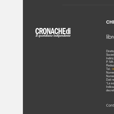
CH
Dirett
Societ
Indiri
P. IVA
Redaz
Tel.:
0
Numer
Numer
Dati r
“La so
Indica
decret
Cont