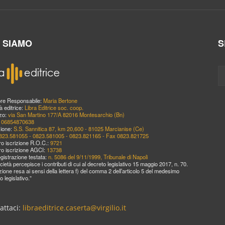
I SIAMO
S
ore Responsabile:
Maria Bertone
à editrice:
Libra Editrice soc. coop.
zzo:
via San Martino 177/A 82016 Montesarchio (Bn)
:
06854870638
ione:
S.S. Sannitica 87, km 20,600 - 81025 Marcianise (Ce)
823.581055 - 0823.581005 - 0823.821165 - Fax 0823.821725
o iscrizione R.O.C.:
9721
o iscrizione AGCI:
13738
egistrazione testata:
n. 5086 del 9/11/1999, Tribunale di Napoli
cietà percepisce i contributi di cui al decreto legislativo 15 maggio 2017, n. 70.
zione resa ai sensi della lettera f) del comma 2 dell’articolo 5 del medesimo
o legislativo.”
attaci:
libraeditrice.caserta@virgilio.it