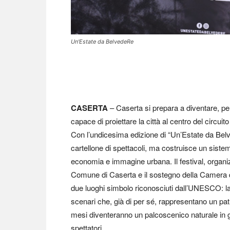
Un'Estate da BelvedeRe
CASERTA
– Caserta si prepara a diventare, per
capace di proiettare la città al centro del circuit
Con l’undicesima edizione di “Un’Estate da Belved
cartellone di spettacoli, ma costruisce un sistem
economia e immagine urbana. Il festival, organi
Comune di Caserta e il sostegno della Camera d
due luoghi simbolo riconosciuti dall’UNESCO: l
scenari che, già di per sé, rappresentano un patr
mesi diventeranno un palcoscenico naturale in gr
spettatori.