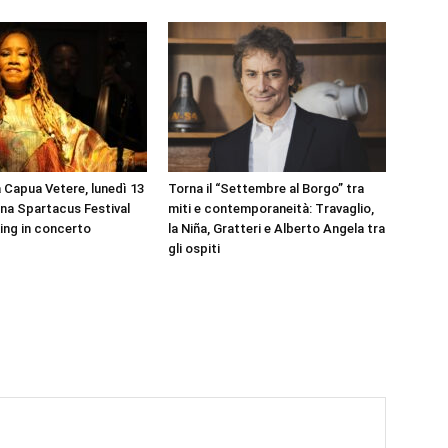
 Capua Vetere, lunedì 13
Torna il “Settembre al Borgo” tra
rena Spartacus Festival
miti e contemporaneità: Travaglio,
King in concerto
la Niña, Gratteri e Alberto Angela tra
gli ospiti