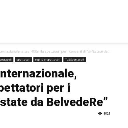
ternazionale, attesi 400mila spettatori per i concerti di “Un’Estate da...
pettacoli
spettacoli
top tv e spettacoli
Tv&Spettacoli
internazionale,
ettatori per i
Estate da BelvedeRe”
1021