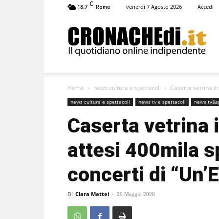
C
18.7
venerdì 7 Agosto 2026
Accedi
Rome
Cronachedi
Home
news cultura e spettacoli
Caserta vetrina in
news cultura e spettacoli
news tv e spettacoli
news tv&s
Caserta vetrina 
attesi 400mila sp
concerti di “Un’
Di
Clara Mattei
-
29 Maggio 2026