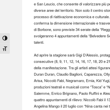
e San Leucio, che consente di valorizzare più p
diverse aree del territorio. Non solo il centro sto
processo di riattivazione economica e culturale. 
conferma la dimensione internazionale e trasver
di Borbone, sono previste 34 serate della “Regg
svolgeranno 4 appuntamenti della “Belvedere Se
Attiva/disattiva alto contrasto
talenti.
Attiva/disattiva dimensione testo
Ad aprire la stagione sarà Gigi D’Alessio, protag
consecutive (8, 9, 11, 12, 14, 16, 17, 18, 20 e 21
della manifestazione. Tra gli artisti attesi figura
Duran Duran, Claudio Baglioni, Caparezza, Olly,
Arisa, Niccolò Fabi, Negramaro, Ernia, Kid Yug
produzioni teatrali e musicali come “Tosca” e “N
Salemme, Enrico Brignano, Paolo Ruffini e Ales
quattro appuntamenti di rilievo: Niccolò Fabi il 
Angelina Mango il 20 luglio con “Nina canta nei t