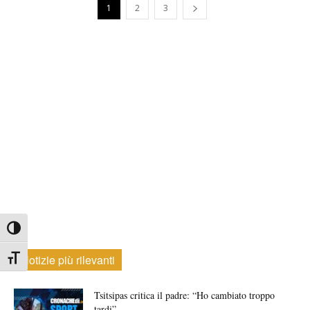
1
2
3
Attiva/disattiva alto contrasto
Notizie più rilevanti
Attiva/disattiva dimensione testo
Tsitsipas critica il padre: “Ho cambiato troppo
tardi”