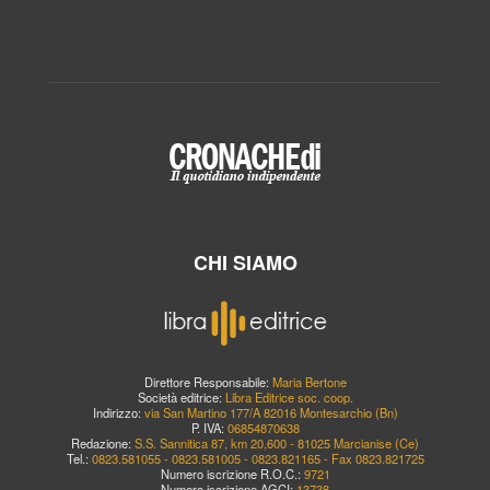
CHI SIAMO
Direttore Responsabile:
Maria Bertone
Società editrice:
Libra Editrice soc. coop.
Indirizzo:
via San Martino 177/A 82016 Montesarchio (Bn)
P. IVA:
06854870638
Redazione:
S.S. Sannitica 87, km 20,600 - 81025 Marcianise (Ce)
Tel.:
0823.581055 - 0823.581005 - 0823.821165 - Fax 0823.821725
Numero iscrizione R.O.C.:
9721
Numero iscrizione AGCI:
13738