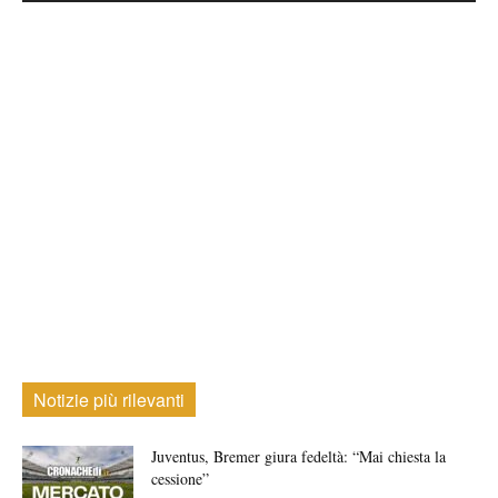
Notizie più rilevanti
Juventus, Bremer giura fedeltà: “Mai chiesta la
cessione”