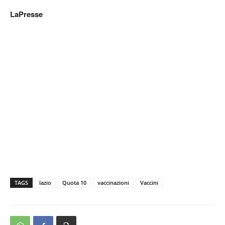
LaPresse
TAGS
lazio
Quota 10
vaccinazioni
Vaccini