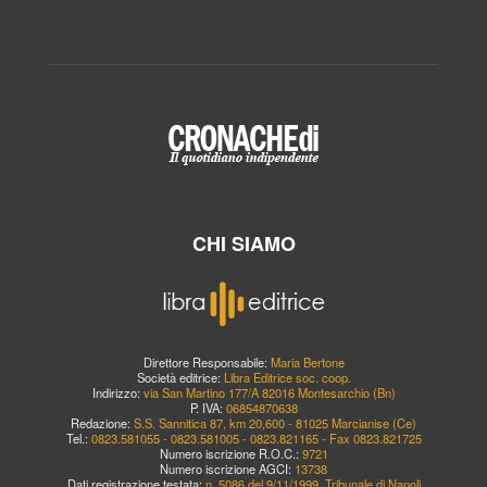
CHI SIAMO
Direttore Responsabile:
Maria Bertone
Società editrice:
Libra Editrice soc. coop.
Indirizzo:
via San Martino 177/A 82016 Montesarchio (Bn)
P. IVA:
06854870638
Redazione:
S.S. Sannitica 87, km 20,600 - 81025 Marcianise (Ce)
Tel.:
0823.581055 - 0823.581005 - 0823.821165 - Fax 0823.821725
Numero iscrizione R.O.C.:
9721
Numero iscrizione AGCI:
13738
Dati registrazione testata:
n. 5086 del 9/11/1999, Tribunale di Napoli