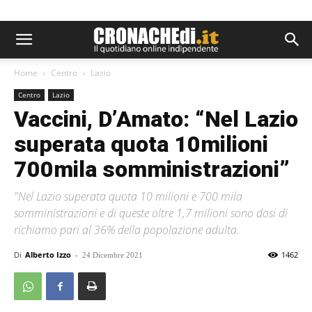
Home
Centro
Lazio
Centro
Lazio
Vaccini, D’Amato: “Nel Lazio
superata quota 10milioni
700mila somministrazioni”
"Nel Lazio superata quota 10 milioni e 700 mila
somministrazioni e di queste oltre 1,7 milioni sono dosi di
richiamo pari al 36% della popolazione adulta.
Di
Alberto Izzo
-
1462
24 Dicembre 2021