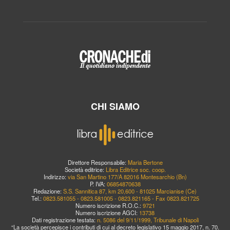
CHI SIAMO
Direttore Responsabile:
Maria Bertone
Società editrice:
Libra Editrice soc. coop.
Indirizzo:
via San Martino 177/A 82016 Montesarchio (Bn)
P. IVA:
06854870638
Redazione:
S.S. Sannitica 87, km 20,600 - 81025 Marcianise (Ce)
Tel.:
0823.581055 - 0823.581005 - 0823.821165 - Fax 0823.821725
Numero iscrizione R.O.C.:
9721
Numero iscrizione AGCI:
13738
Dati registrazione testata:
n. 5086 del 9/11/1999, Tribunale di Napoli
“La società percepisce i contributi di cui al decreto legislativo 15 maggio 2017, n. 70.