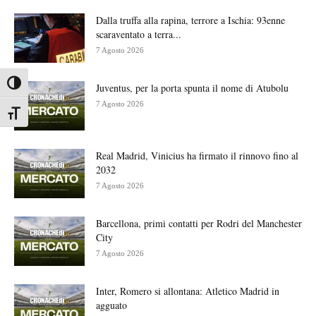
Dalla truffa alla rapina, terrore a Ischia: 93enne
scaraventato a terra...
7 Agosto 2026
Attiva/disattiva alto contrasto
Juventus, per la porta spunta il nome di Atubolu
7 Agosto 2026
Attiva/disattiva dimensione testo
Real Madrid, Vinicius ha firmato il rinnovo fino al
2032
7 Agosto 2026
Barcellona, primi contatti per Rodri del Manchester
City
7 Agosto 2026
Inter, Romero si allontana: Atletico Madrid in
agguato