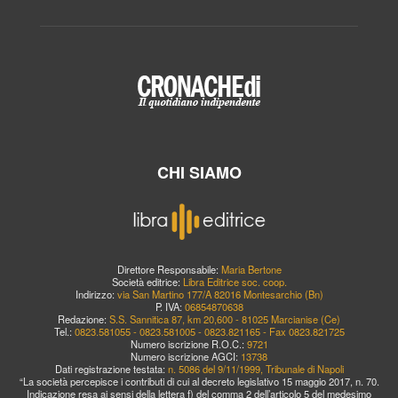
CHI SIAMO
Direttore Responsabile:
Maria Bertone
Società editrice:
Libra Editrice soc. coop.
Indirizzo:
via San Martino 177/A 82016 Montesarchio (Bn)
P. IVA:
06854870638
Redazione:
S.S. Sannitica 87, km 20,600 - 81025 Marcianise (Ce)
Tel.:
0823.581055 - 0823.581005 - 0823.821165 - Fax 0823.821725
Numero iscrizione R.O.C.:
9721
Numero iscrizione AGCI:
13738
Dati registrazione testata:
n. 5086 del 9/11/1999, Tribunale di Napoli
“La società percepisce i contributi di cui al decreto legislativo 15 maggio 2017, n. 70.
Indicazione resa ai sensi della lettera f) del comma 2 dell’articolo 5 del medesimo