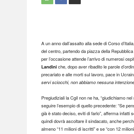
A un anno dall’assalto alla sede di Corso d’Itali
del centro, partendo da piazza della Repubblica
per l’occasione attende l’arrivo di numerosi ospi
Landini
che, dopo aver ribadito le parole d’ordine
precariato e alle morti sul lavoro, pace in Ucra
servi sciocchi, non abbiamo nessuna intenzione
Pregiudiziali la Cgil non ne ha, “giudichiamo ne
seguire l’esempio di quello precedente: “Se pens
già è stato deciso, eviti di farlo”, afferma infatt
quindi dovrà ascoltare il sindacato, anche perché
almeno “11 milioni di iscritti” e se “con 12 mili