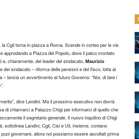
a, la Cgil torna in piazza a Roma. Scende in corteo per le vie
 e approdando a Piazza del Popolo, dove il palco montato
ti e, chiaramente, del leader del sindacato,
Maurizio
 del sindacato – riforma delle pensioni e del fisco, lotta al
ina – lancia un avvertimento al futuro Governo:
“Noi, di fare i
”.
l merito”, dice Landini. Ma il prossimo esecutivo non dovrà
a di chiamarci a Palazzo Chigi per informarci di quello che
i seccamente il segretario generale. Il nuovo inquilino di Chigi
, sottolinea Landini, Cgil, Cisl e Uil, insieme, contano
oni puoi governare, allora noi possiamo essere ascoltati prima