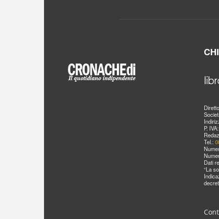
CH
Dirett
Societ
Indiri
P. IVA
Redaz
Tel.:
0
Numer
Numer
Dati r
“La so
Indica
decret
Cont