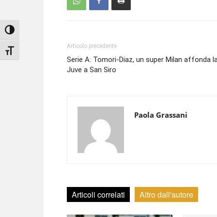
Attiva/disattiva alto contrasto
Articolo precedente
Attiva/disattiva dimensione testo
Serie A: Tomori-Diaz, un super Milan affonda l
Juve a San Siro
Paola Grassani
Articoli correlati
Altro dall'autore