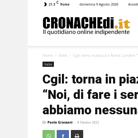
C
21.3
domenica 9 Agosto 2026
Acced
Rome
Cronachedi
Home
Italia
Cgil: torna in piazza a Roma. Landini: “No
Italia
Cgil: torna in pi
“Noi, di fare i s
abbiamo nessuna
Di
Paola Grassani
-
8 Ottobre 2022