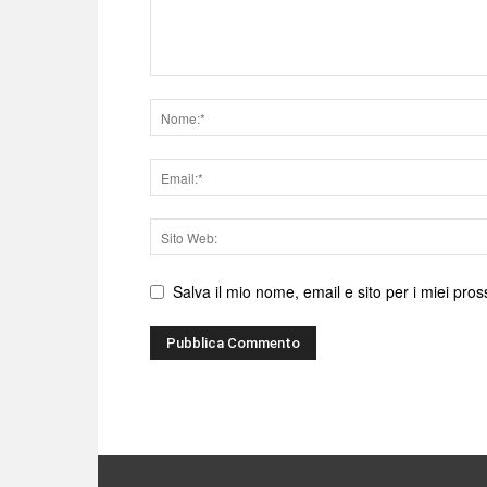
Nome
Email
Sito
web
Salva il mio nome, email e sito per i miei pr