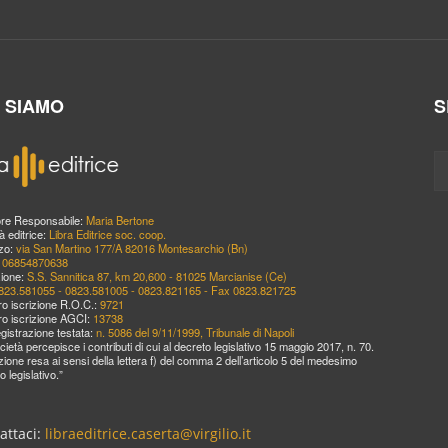
I SIAMO
S
ore Responsabile:
Maria Bertone
à editrice:
Libra Editrice soc. coop.
zzo:
via San Martino 177/A 82016 Montesarchio (Bn)
:
06854870638
ione:
S.S. Sannitica 87, km 20,600 - 81025 Marcianise (Ce)
823.581055 - 0823.581005 - 0823.821165 - Fax 0823.821725
o iscrizione R.O.C.:
9721
o iscrizione AGCI:
13738
egistrazione testata:
n. 5086 del 9/11/1999, Tribunale di Napoli
cietà percepisce i contributi di cui al decreto legislativo 15 maggio 2017, n. 70.
zione resa ai sensi della lettera f) del comma 2 dell’articolo 5 del medesimo
o legislativo.”
attaci:
libraeditrice.caserta@virgilio.it