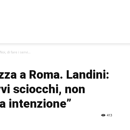
i
i, di fare i servi...
azza a Roma. Landini:
ervi sciocchi, non
 intenzione”
413