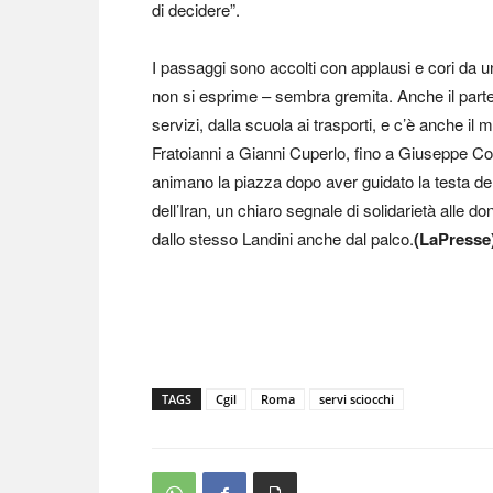
di decidere”.
I passaggi sono accolti con applausi e cori da u
non si esprime – sembra gremita. Anche il parter
servizi, dalla scuola ai trasporti, e c’è anche i
Fratoianni a Gianni Cuperlo, fino a Giuseppe C
animano la piazza dopo aver guidato la testa del
dell’Iran, un chiaro segnale di solidarietà alle d
dallo stesso Landini anche dal palco.
(LaPresse
TAGS
Cgil
Roma
servi sciocchi