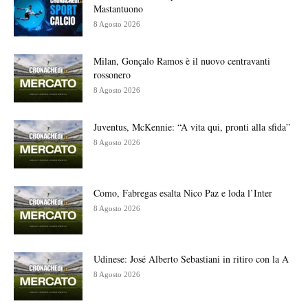
Mastantuono
8 Agosto 2026
Milan, Gonçalo Ramos è il nuovo centravanti
rossonero
8 Agosto 2026
Juventus, McKennie: “A vita qui, pronti alla sfida”
8 Agosto 2026
Como, Fabregas esalta Nico Paz e loda l’Inter
8 Agosto 2026
Udinese: José Alberto Sebastiani in ritiro con la A
8 Agosto 2026