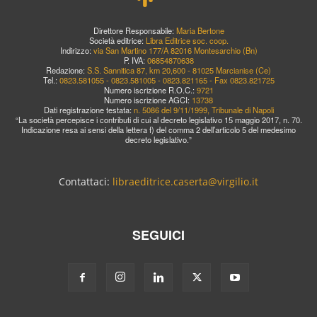
Direttore Responsabile:
Maria Bertone
Società editrice:
Libra Editrice soc. coop.
Indirizzo:
via San Martino 177/A 82016 Montesarchio (Bn)
P. IVA:
06854870638
Redazione:
S.S. Sannitica 87, km 20,600 - 81025 Marcianise (Ce)
Tel.:
0823.581055 - 0823.581005 - 0823.821165 - Fax 0823.821725
Numero iscrizione R.O.C.:
9721
Numero iscrizione AGCI:
13738
Dati registrazione testata:
n. 5086 del 9/11/1999, Tribunale di Napoli
“La società percepisce i contributi di cui al decreto legislativo 15 maggio 2017, n. 70.
Indicazione resa ai sensi della lettera f) del comma 2 dell’articolo 5 del medesimo
decreto legislativo.”
Contattaci:
libraeditrice.caserta@virgilio.it
SEGUICI