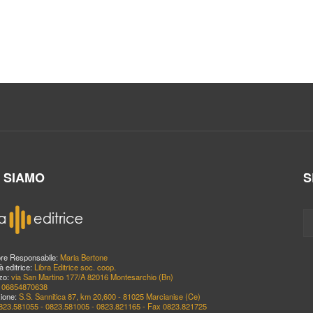
I SIAMO
S
ore Responsabile:
Maria Bertone
à editrice:
Libra Editrice soc. coop.
zzo:
via San Martino 177/A 82016 Montesarchio (Bn)
:
06854870638
ione:
S.S. Sannitica 87, km 20,600 - 81025 Marcianise (Ce)
823.581055 - 0823.581005 - 0823.821165 - Fax 0823.821725