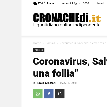
C
27.4
venerdì 7 Agosto 2026
Accedi
Rome
Cronachedi
Home
Politica
Coronavirus, Salvini: “La covid tax è 
Politica
Coronavirus, Salv
una follia”
Di
Paola Grassani
-
16 Aprile 2020