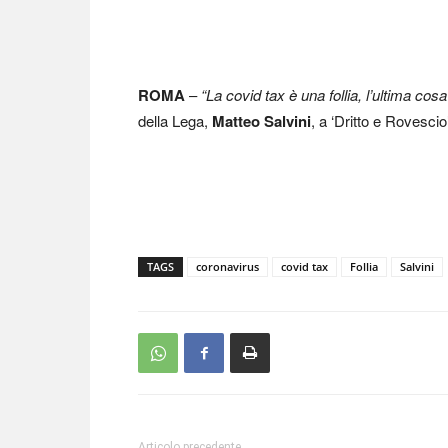
ROMA
–
“La covid tax è una follia, l’ultima co
della Lega,
Matteo Salvini
, a ‘Dritto e Rovesci
TAGS
coronavirus
covid tax
Follia
Salvini
Articolo precedente