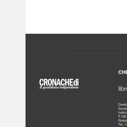
CH
Dirett
Societ
Indiri
P. IVA
Redaz
Tel.:
0