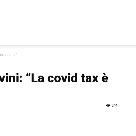
una follia”
ini: “La covid tax è
244