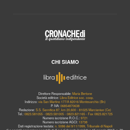
CHI SIAMO
Direttore Responsabile:
Maria Bertone
Società editrice:
Libra Editrice soc. coop.
Indirizzo:
via San Martino 177/A 82016 Montesarchio (Bn)
P. IVA:
06854870638
Redazione:
S.S. Sannitica 87, km 20,600 - 81025 Marcianise (Ce)
Tel.:
0823.581055 - 0823.581005 - 0823.821165 - Fax 0823.821725
Numero iscrizione R.O.C.:
9721
Numero iscrizione AGCI:
13738
Dati registrazione testata:
n. 5086 del 9/11/1999, Tribunale di Napoli