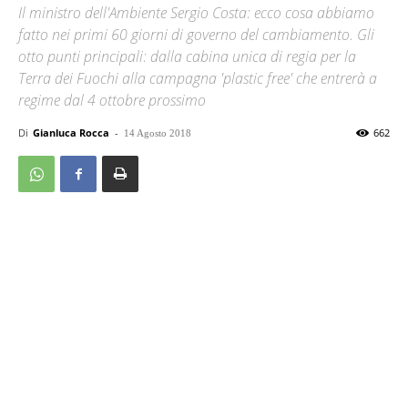
Il ministro dell'Ambiente Sergio Costa: ecco cosa abbiamo
fatto nei primi 60 giorni di governo del cambiamento. Gli
otto punti principali: dalla cabina unica di regia per la
Terra dei Fuochi alla campagna 'plastic free' che entrerà a
regime dal 4 ottobre prossimo
Di
Gianluca Rocca
-
662
14 Agosto 2018