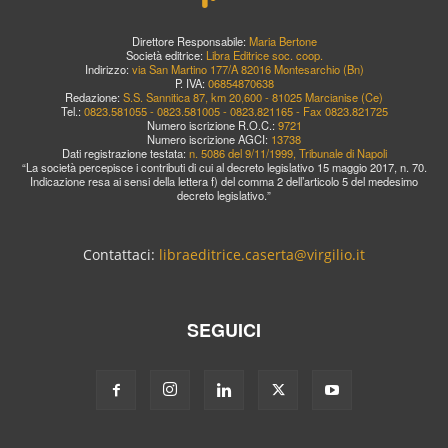
Direttore Responsabile:
Maria Bertone
Società editrice:
Libra Editrice soc. coop.
Indirizzo:
via San Martino 177/A 82016 Montesarchio (Bn)
P. IVA:
06854870638
Redazione:
S.S. Sannitica 87, km 20,600 - 81025 Marcianise (Ce)
Tel.:
0823.581055 - 0823.581005 - 0823.821165 - Fax 0823.821725
Numero iscrizione R.O.C.:
9721
Numero iscrizione AGCI:
13738
Dati registrazione testata:
n. 5086 del 9/11/1999, Tribunale di Napoli
“La società percepisce i contributi di cui al decreto legislativo 15 maggio 2017, n. 70.
Indicazione resa ai sensi della lettera f) del comma 2 dell’articolo 5 del medesimo
decreto legislativo.”
Contattaci:
libraeditrice.caserta@virgilio.it
SEGUICI