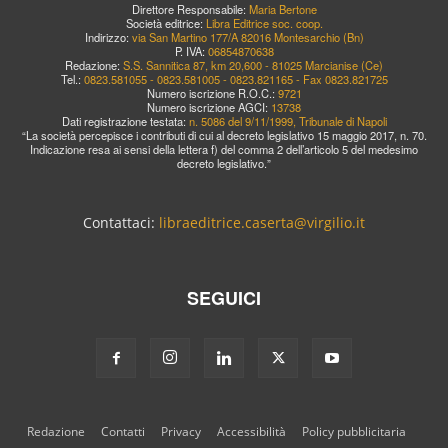
Direttore Responsabile:
Maria Bertone
Società editrice:
Libra Editrice soc. coop.
Indirizzo:
via San Martino 177/A 82016 Montesarchio (Bn)
P. IVA:
06854870638
Redazione:
S.S. Sannitica 87, km 20,600 - 81025 Marcianise (Ce)
Tel.:
0823.581055 - 0823.581005 - 0823.821165 - Fax 0823.821725
Numero iscrizione R.O.C.:
9721
Numero iscrizione AGCI:
13738
Dati registrazione testata:
n. 5086 del 9/11/1999, Tribunale di Napoli
“La società percepisce i contributi di cui al decreto legislativo 15 maggio 2017, n. 70.
Indicazione resa ai sensi della lettera f) del comma 2 dell’articolo 5 del medesimo
decreto legislativo.”
Contattaci:
libraeditrice.caserta@virgilio.it
SEGUICI
Redazione
Contatti
Privacy
Accessibilità
Policy pubblicitaria