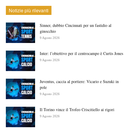
Notizie più rilevanti
Sinner, dubbio Cincinnati per un fastidio al
ginocchio
9 Agosto 2026
Inter: l’obiettivo per il centrocampo è Curtis Jones
9 Agosto 2026
Juventus, caccia al portiere: Vicario e Suzuki in
pole
9 Agosto 2026
Il Torino vince il Trofeo Criscitiello ai rigori
9 Agosto 2026