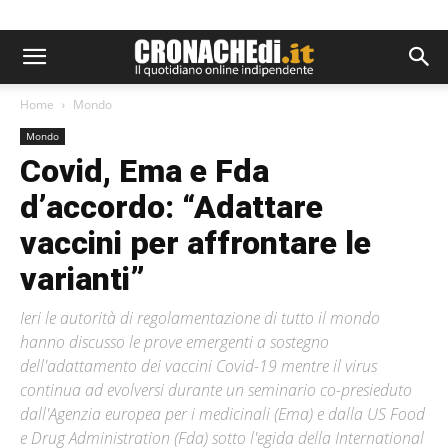
Home
Mondo
Mondo
Covid, Ema e Fda
d’accordo: “Adattare
vaccini per affrontare le
varianti”
Ieri le autorità di regolamentazione di tutto il mondo
hanno discusso le prove emergenti a sostegno
dell'adattamento dei vaccini Covid-19 mentre il virus
continua ad evolversi durante un seminario co-presieduto
dall'Agenzia europea per i medicinali (Ema) e dalla US Food
e Drug Administration (Fda) sotto l'egida della International