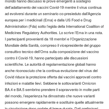
mondo hanno discusso le prove emergenti a sostegno
dell’adattamento dei vaccini Covid-19 mentre il virus continua
ad evolversi durante un seminario co-presieduto dall’Agenzia
europea per i medicinali (Ema) e dalla US Food e Drug
Administration (Fda) sotto l’egida della International Coalition of
Medicines Regulatory Authorities. Lo scrive l’Ema in una nota.
I partecipanti provenienti da 18 membri e l’Organizzazione
Mondiale della Sanità, compreso il vicepresidente del gruppo
consultivo tecnico dell’Oms sulla composizione del vaccino
contro il Covid-19, hanno partecipato alle discussioni
scientifiche. Le autorità di regolamentazione globali hanno
anche riconosciuto che la continua evoluzione del virus del
Covid riduce la protezione offerta dai vaccini approvati contro
infezioni e malattie lievi. Sebbene le sottovarianti Omicron
BA.4 e BA.5 sembrino prendere il sopravvento in molte parti
del mondo, l’esperienza ha dimostrato che nuove varianti
possono emergere rapidamente e sostituire quelle attualmente
in circolazione dopo ondate di breve durata. Dati preliminari