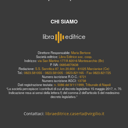
CHI SIAMO
Direttore Responsabile:
Maria Bertone
Società editrice:
Libra Editrice soc. coop.
Indirizzo:
via San Martino 177/A 82016 Montesarchio (Bn)
P. IVA:
06854870638
Redazione:
S.S. Sannitica 87, km 20,600 - 81025 Marcianise (Ce)
Tel.:
0823.581055 - 0823.581005 - 0823.821165 - Fax 0823.821725
Numero iscrizione R.O.C.:
9721
Numero iscrizione AGCI:
13738
Dati registrazione testata:
n. 5086 del 9/11/1999, Tribunale di Napoli
“La società percepisce i contributi di cui al decreto legislativo 15 maggio 2017, n. 70.
Indicazione resa ai sensi della lettera f) del comma 2 dell’articolo 5 del medesimo
decreto legislativo.”
Contattaci:
libraeditrice.caserta@virgilio.it