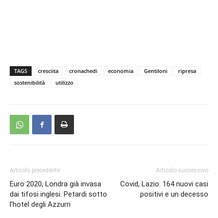
TAGS
cresciita
cronachedi
economia
Gentiloni
ripresa
sostenibilità
utilizzo
Articolo precedente
Articolo successivo
Euro 2020, Londra già invasa
Covid, Lazio: 164 nuovi casi
dai tifosi inglesi. Petardi sotto
positivi e un decesso
l’hotel degli Azzurri