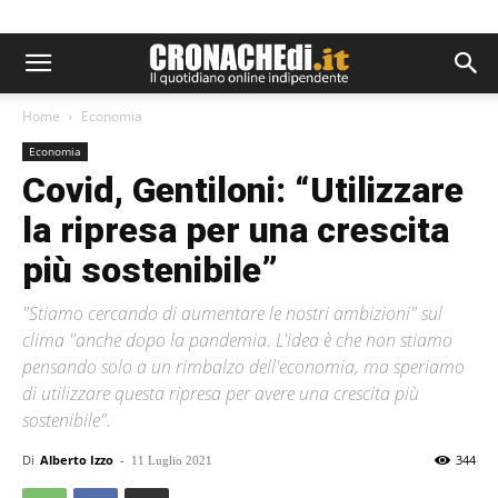
Home
Economia
Economia
Covid, Gentiloni: “Utilizzare
la ripresa per una crescita
più sostenibile”
"Stiamo cercando di aumentare le nostri ambizioni" sul
clima "anche dopo la pandemia. L'idea è che non stiamo
pensando solo a un rimbalzo dell'economia, ma speriamo
di utilizzare questa ripresa per avere una crescita più
sostenibile".
Di
Alberto Izzo
-
344
11 Luglio 2021