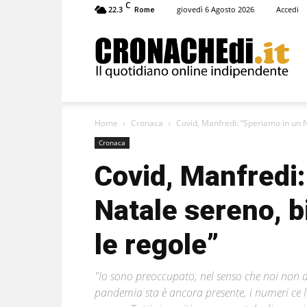
C
22.3
giovedì 6 Agosto 2026
Accedi
Rome
Cronachedi
Home
Cronaca
Covid, Manfredi: “Speriamo in un N
Cronaca
Covid, Manfredi:
Natale sereno, b
le regole”
"Io sono preoccupato, nel senso che noi non 
pandemia sta è ancora presente, i numeri ce 