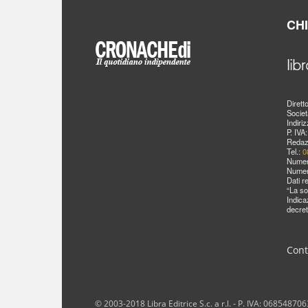
CH
Dirett
Societ
Indiri
P. IVA
Redaz
Tel.:
0
Numer
Numer
Dati r
“La so
Indica
decret
Cont
© 2003-2018 Libra Editrice S.c. a r.l. - P. IVA: 06854870