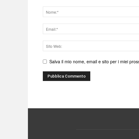
Nome
Email
Sito
web
Salva il mio nome, email e sito per i miei pr