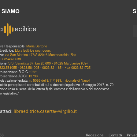
I SIAMO
S
ore Responsabile:
Maria Bertone
à editrice:
Libra Editrice soc. coop.
zzo:
via San Martino 177/A 82016 Montesarchio (Bn)
:
06854870638
ione:
S.S. Sannitica 87, km 20,600 - 81025 Marcianise (Ce)
823.581055 - 0823.581005 - 0823.821165 - Fax 0823.821725
o iscrizione R.O.C.:
9721
o iscrizione AGCI:
13738
egistrazione testata:
n. 5086 del 9/11/1999, Tribunale di Napoli
cietà percepisce i contributi di cui al decreto legislativo 15 maggio 2017, n. 70.
zione resa ai sensi della lettera f) del comma 2 dell’articolo 5 del medesimo
o legislativo.”
attaci:
libraeditrice.caserta@virgilio.it
638
Redazione
Contatti
Priva