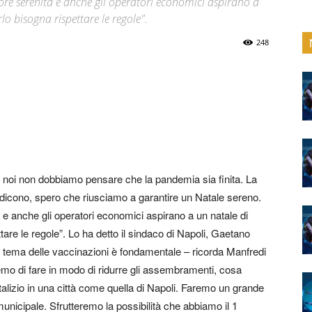
ore serenità e anche gli operatori economici aspirano a
lo bisogna rispettare le regole".
248
 noi non dobbiamo pensare che la pandemia sia finita. La
dicono, spero che riusciamo a garantire un Natale sereno.
à e anche gli operatori economici aspirano a un natale di
tare le regole”. Lo ha detto il sindaco di Napoli, Gaetano
“Il tema delle vaccinazioni è fondamentale – ricorda Manfredi
emo di fare in modo di ridurre gli assembramenti, cosa
alizio in una città come quella di Napoli. Faremo un grande
 municipale. Sfrutteremo la possibilità che abbiamo il 1