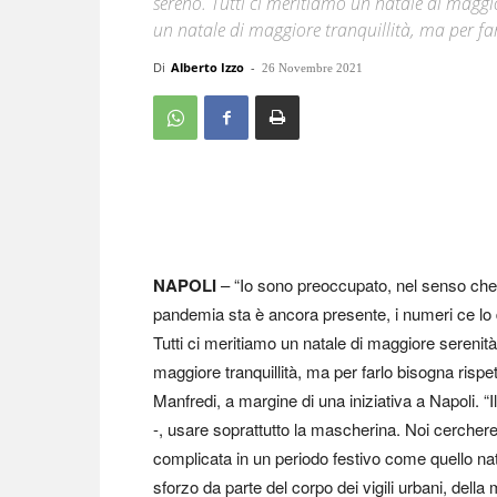
sereno. Tutti ci meritiamo un natale di maggi
un natale di maggiore tranquillità, ma per far
Di
Alberto Izzo
-
26 Novembre 2021
NAPOLI
– “Io sono preoccupato, nel senso che
pandemia sta è ancora presente, i numeri ce lo 
Tutti ci meritiamo un natale di maggiore serenit
maggiore tranquillità, ma per farlo bisogna rispet
Manfredi, a margine di una iniziativa a Napoli. 
-, usare soprattutto la mascherina. Noi cercher
complicata in un periodo festivo come quello nat
sforzo da parte del corpo dei vigili urbani, della