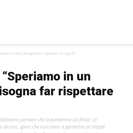
atale sereno, bisogna far rispettare le regole”
 “Speriamo in un
isogna far rispettare
dobbiamo pensare che la pandemia sia finita. La
lo dicono, spero che riusciamo a garantire un Natale