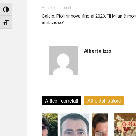
Articolo precedente
Attiva/disattiva alto contrasto
Calcio, Pioli rinnova fino al 2023: “Il Milan è mol
ambizioso”
Attiva/disattiva dimensione testo
Alberto Izzo
Articoli correlati
Altro dall'autore