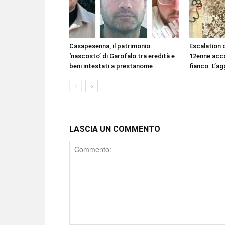
Casapesenna, il patrimonio
Escalation d
‘nascosto’ di Garofalo tra eredità e
12enne acco
beni intestati a prestanome
fianco. L’ag
LASCIA UN COMMENTO
Comment