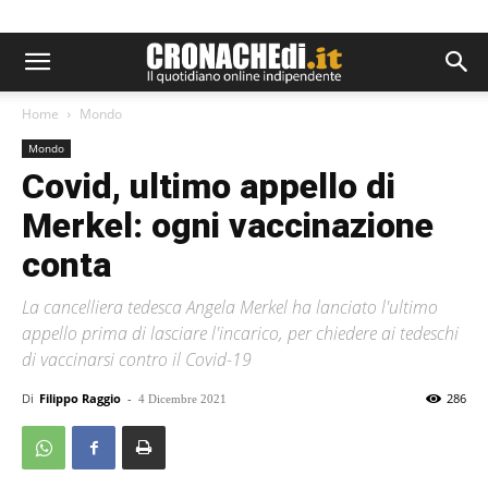
Home
Mondo
Mondo
Covid, ultimo appello di
Merkel: ogni vaccinazione
conta
La cancelliera tedesca Angela Merkel ha lanciato l'ultimo
appello prima di lasciare l'incarico, per chiedere ai tedeschi
di vaccinarsi contro il Covid-19
Di
Filippo Raggio
-
286
4 Dicembre 2021