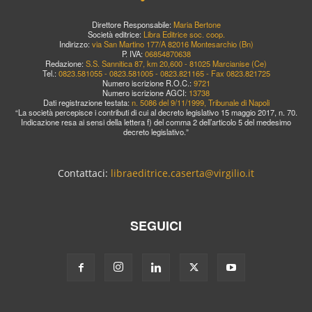
Direttore Responsabile:
Maria Bertone
Società editrice:
Libra Editrice soc. coop.
Indirizzo:
via San Martino 177/A 82016 Montesarchio (Bn)
P. IVA:
06854870638
Redazione:
S.S. Sannitica 87, km 20,600 - 81025 Marcianise (Ce)
Tel.:
0823.581055 - 0823.581005 - 0823.821165 - Fax 0823.821725
Numero iscrizione R.O.C.:
9721
Numero iscrizione AGCI:
13738
Dati registrazione testata:
n. 5086 del 9/11/1999, Tribunale di Napoli
“La società percepisce i contributi di cui al decreto legislativo 15 maggio 2017, n. 70.
Indicazione resa ai sensi della lettera f) del comma 2 dell’articolo 5 del medesimo
decreto legislativo.”
Contattaci:
libraeditrice.caserta@virgilio.it
SEGUICI