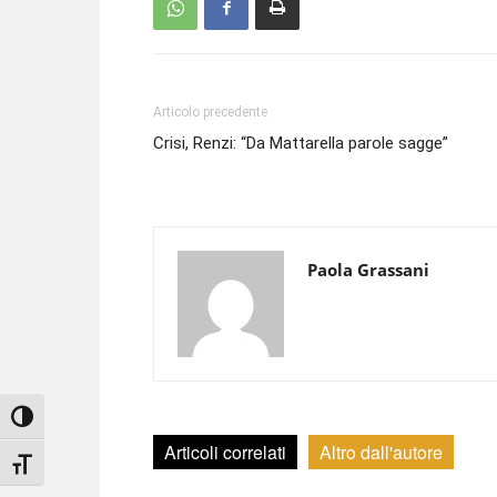
Articolo precedente
Crisi, Renzi: “Da Mattarella parole sagge”
Paola Grassani
Attiva/disattiva alto contrasto
Articoli correlati
Altro dall'autore
Attiva/disattiva dimensione testo