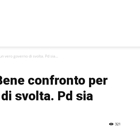
n vero governo di svolta. Pd sia...
“Bene confronto per
di svolta. Pd sia
321