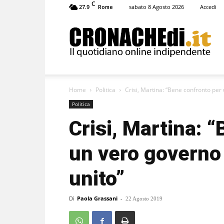
C
27.9
sabato 8 Agosto 2026
Accedi
Rome
Cronachedi
Home
Politica
Crisi, Martina: “Bene confronto per u
Politica
Crisi, Martina: 
un vero governo 
unito”
Di
Paola Grassani
-
22 Agosto 2019