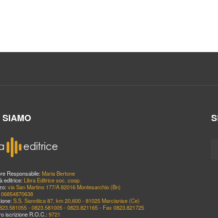
I SIAMO
S
ore Responsabile:
Maria Bertone
à editrice:
Libra Editrice soc. coop.
zzo:
via San Martino 177/A 82016 Montesarchio (Bn)
:
06854870638
ione:
S.S. Sannitica 87, km 20,600 - 81025 Marcianise (Ce)
823.581055 - 0823.581005 - 0823.821165 - Fax 0823.821725
o iscrizione R.O.C.:
9721