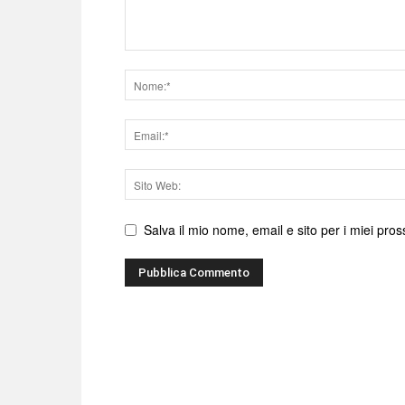
Nome
Email
Sito
web
Salva il mio nome, email e sito per i miei pr