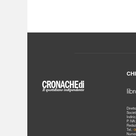
CH
Dirett
Societ
Indiri
P. IVA
Redaz
Tel.:
0
Numer