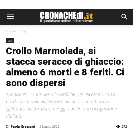
Home
top
top
Crollo Marmolada, si
stacca seracco di ghiaccio:
almeno 6 morti e 8 feriti. Ci
sono dispersi
Sui dispersi continuano le verifiche. Un elicottero con a
bordo personale dell'Arpav e del Soccorso alpino ha
effettuato nel tardo pomeriggio di ieri una ricognizione
dall'alto
Di
Paola Grassani
-
272
3 Luglio 2022