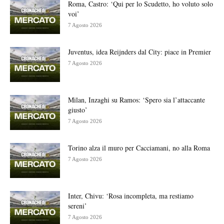
Roma, Castro: ‘Qui per lo Scudetto, ho voluto solo
voi’
7 Agosto 2026
Juventus, idea Reijnders dal City: piace in Premier
7 Agosto 2026
Milan, Inzaghi su Ramos: ‘Spero sia l’attaccante
giusto’
7 Agosto 2026
Torino alza il muro per Cacciamani, no alla Roma
7 Agosto 2026
Inter, Chivu: ‘Rosa incompleta, ma restiamo
sereni’
7 Agosto 2026