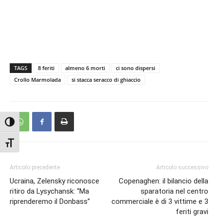
TAGS
8 feriti
almeno 6 morti
ci sono dispersi
Crollo Marmolada
si stacca seracco di ghiaccio
Attiva/disattiva alto contrasto
Attiva/disattiva dimensione testo
Articolo precedente
Articolo successivo
Ucraina, Zelensky riconosce
Copenaghen: il bilancio della
ritiro da Lysychansk: “Ma
sparatoria nel centro
riprenderemo il Donbass”
commerciale è di 3 vittime e 3
feriti gravi