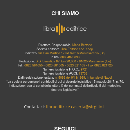
CHI SIAMO
Direttore Responsabile:
Maria Bertone
Società editrice:
Libra Editrice soc. coop.
Indirizzo:
via San Martino 177/A 82016 Montesarchio (Bn)
P. IVA:
06854870638
Redazione:
S.S. Sannitica 87, km 20,600 - 81025 Marcianise (Ce)
Tel.:
0823.581055 - 0823.581005 - 0823.821165 - Fax 0823.821725
Numero iscrizione R.O.C.:
9721
Numero iscrizione AGCI:
13738
Dati registrazione testata:
n. 5086 del 9/11/1999, Tribunale di Napoli
“La società percepisce i contributi di cui al decreto legislativo 15 maggio 2017, n. 70.
Indicazione resa ai sensi della lettera f) del comma 2 dell’articolo 5 del medesimo
decreto legislativo.”
Contattaci:
libraeditrice.caserta@virgilio.it
SEGUICI