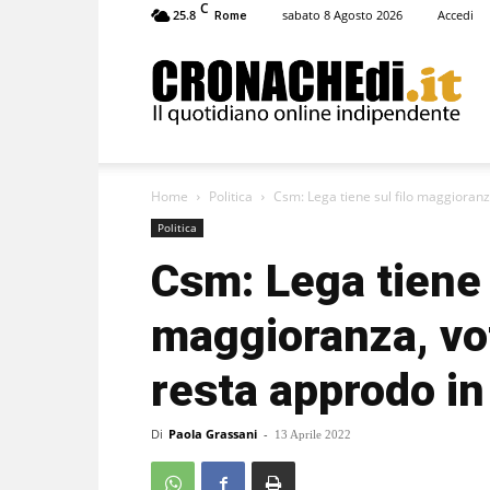
C
25.8
sabato 8 Agosto 2026
Accedi
Rome
Cronachedi
Home
Politica
Csm: Lega tiene sul filo maggioranza,
Politica
Csm: Lega tiene 
maggioranza, voti
resta approdo in 
Di
Paola Grassani
-
13 Aprile 2022