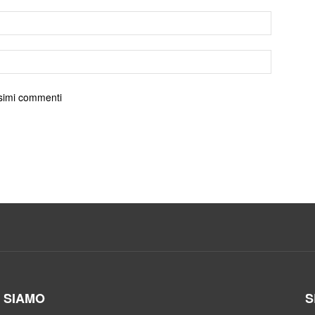
ossimi commenti
I SIAMO
S