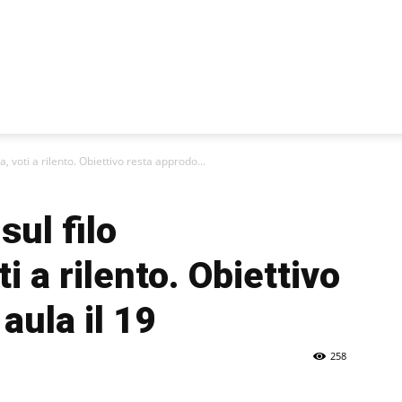
 voti a rilento. Obiettivo resta approdo...
sul filo
 a rilento. Obiettivo
aula il 19
258