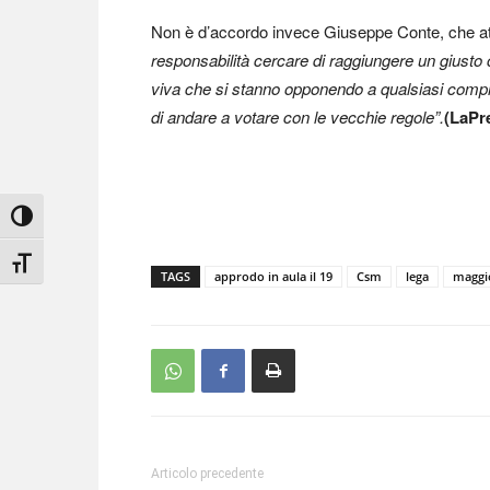
Non è d’accordo invece Giuseppe Conte, che att
responsabilità cercare di raggiungere un giusto
viva che si stanno opponendo a qualsiasi compr
di andare a votare con le vecchie regole”.
(LaPr
Attiva/disattiva alto contrasto
Attiva/disattiva dimensione testo
TAGS
approdo in aula il 19
Csm
lega
maggi
Articolo precedente