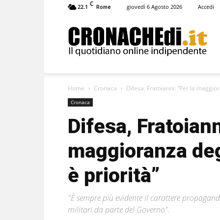
C
22.1
giovedì 6 Agosto 2026
Accedi
Rome
Cronachedi
Home
Cronaca
Difesa, Fratoianni: “Per la maggior
Cronaca
Difesa, Fratoiann
maggioranza degl
è priorità”
"È sempre più evidente il carattere propagandis
militari da parte del Governo".