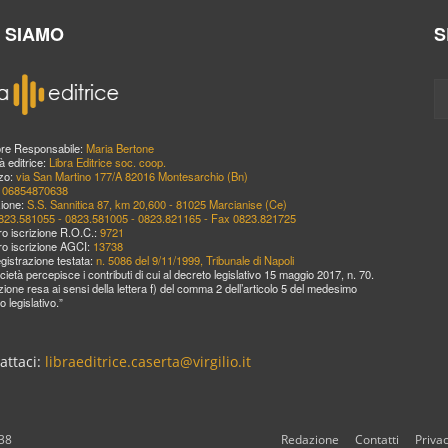
I SIAMO
S
ore Responsabile:
Maria Bertone
à editrice:
Libra Editrice soc. coop.
zzo:
via San Martino 177/A 82016 Montesarchio (Bn)
:
06854870638
ione:
S.S. Sannitica 87, km 20,600 - 81025 Marcianise (Ce)
823.581055 - 0823.581005 - 0823.821165 - Fax 0823.821725
o iscrizione R.O.C.:
9721
o iscrizione AGCI:
13738
egistrazione testata:
n. 5086 del 9/11/1999, Tribunale di Napoli
cietà percepisce i contributi di cui al decreto legislativo 15 maggio 2017, n. 70.
zione resa ai sensi della lettera f) del comma 2 dell’articolo 5 del medesimo
o legislativo.”
attaci:
libraeditrice.caserta@virgilio.it
638
Redazione
Contatti
Priva