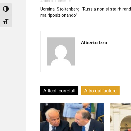
Articolo precedente
Ucraina, Stoltenberg: “Russia non si sta ritiran
Attiva/disattiva alto contrasto
ma riposizionando”
Attiva/disattiva dimensione testo
Alberto Izzo
Articoli correlati
Altro dall'autore