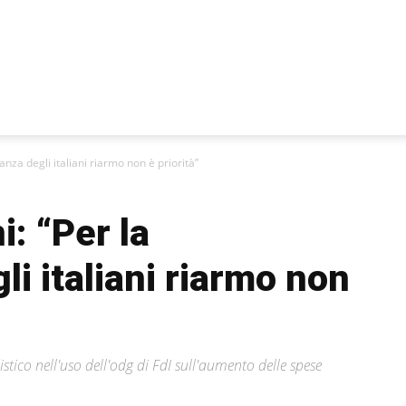
anza degli italiani riarmo non è priorità”
i: “Per la
i italiani riarmo non
tico nell'uso dell'odg di FdI sull'aumento delle spese