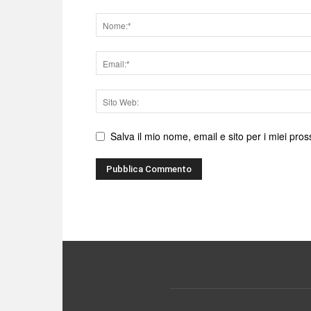
Nome
Email
Sito
web
Salva il mio nome, email e sito per i miei pr