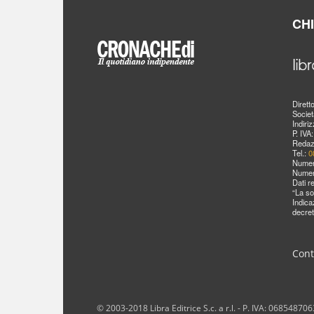
CH
Dirett
Societ
Indiri
P. IVA
Redaz
Tel.:
0
Numer
Numer
Dati r
“La so
Indica
decret
Cont
© 2003-2018 Libra Editrice S.c. a r.l. - P. IVA: 06854870