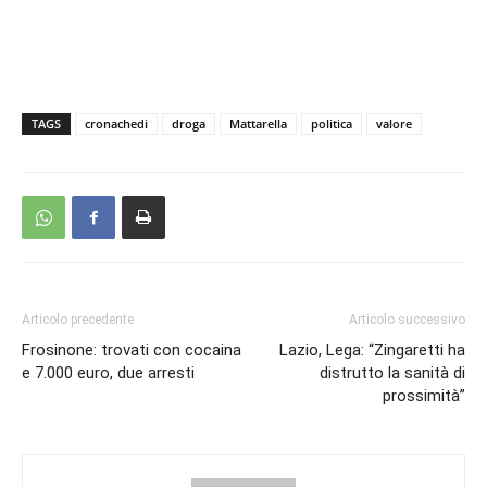
TAGS
cronachedi
droga
Mattarella
politica
valore
Articolo precedente
Articolo successivo
Frosinone: trovati con cocaina
Lazio, Lega: “Zingaretti ha
e 7.000 euro, due arresti
distrutto la sanità di
prossimità”