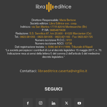
Direttore Responsabile:
Maria Bertone
Società editrice:
Libra Editrice soc. coop.
Indirizzo:
via San Martino 177/A 82016 Montesarchio (Bn)
P. IVA:
06854870638
Redazione:
S.S. Sannitica 87, km 20,600 - 81025 Marcianise (Ce)
Tel.:
0823.581055 - 0823.581005 - 0823.821165 - Fax 0823.821725
Numero iscrizione R.O.C.:
9721
Numero iscrizione AGCI:
13738
Dati registrazione testata:
n. 5086 del 9/11/1999, Tribunale di Napoli
“La società percepisce i contributi di cui al decreto legislativo 15 maggio 2017, n. 70.
Indicazione resa ai sensi della lettera f) del comma 2 dell’articolo 5 del medesimo
decreto legislativo.”
Contattaci:
libraeditrice.caserta@virgilio.it
SEGUICI