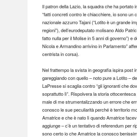
Il patron della Lazio, la squadra che ha portato i
“fatti concreti contro le chiacchiere, io sono u
nazionale azzurro Tajani (“Lotito è un grande imp
regioni”), dell’eurodeputato molisano Aldo Patric
fatto nulla per il Molise in 5 anni di governo”)
Nicola e Armandino arrivino in Parlamento” affer
centrista in corsa).
Nel frattempo la svista in geografia ispira post 
gareggiando con quello – noto pure a Lotito – del
LaPresse si scaglia contro “gli ignoranti che dov
soprattutto lì”. Rispolvera la storia ottocentesc
male di me strumentalizzando un errore che err
conosco le sue peculiarità perché è territorio m
Amatrice e che è nato lì quando Amatrice faceva 
aggiunge – c’è un tentativo di referendum per ri
sono certo io che Amatrice la conosco benissim