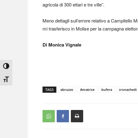
agricola di 300 ettari e tre ville”.
Meno dettagli sull’errore relativo a Campitello 
mi trasferisco in Molise per la campagna elettora
Di Monica Vignale
Attiva/disattiva alto contrasto
Attiva/disattiva dimensione testo
TAGS
abruzzo
Amatrice
bufera
cronachedi