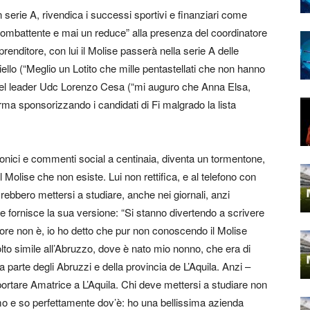
n serie A, rivendica i successi sportivi e finanziari come
n combattente e mai un reduce” alla presenza del coordinatore
renditore, con lui il Molise passerà nella serie A delle
iello (“Meglio un Lotito che mille pentastellati che non hanno
 e del leader Udc Lorenzo Cesa (“mi auguro che Anna Elsa,
ma sponsorizzando i candidati di Fi malgrado la lista
ironici e commenti social a centinaia, diventa un tormentone,
 Molise che non esiste. Lui non rettifica, e al telefono con
rebbero mettersi a studiare, anche nei giornali, anzi
a e fornisce la sua versione: “Si stanno divertendo a scrivere
ore non è, io ho detto che pur non conoscendo il Molise
olto simile all’Abruzzo, dove è nato mio nonno, che era di
parte degli Abruzzi e della provincia de L’Aquila. Anzi –
portare Amatrice a L’Aquila. Chi deve mettersi a studiare non
o e so perfettamente dov’è: ho una bellissima azienda