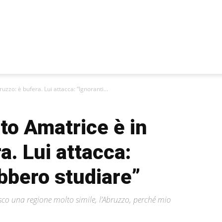
uzzo: è bufera. Lui attacca: “Ignoranti...
ito Amatrice è in
a. Lui attacca:
bbero studiare”
o una regione molto simile, l’Abruzzo, perché mio