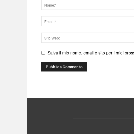
Nome
Email
Sito
web
Salva il mio nome, email e sito per i miei pr