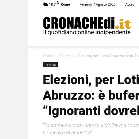
C
18.7
venerdì 7 Agosto 2026
Accedi
Rome
Cronachedi
Home
Politica
Elezioni, per Lotito Amatrice è in Abr
Politica
Elezioni, per Lot
Abruzzo: è bufer
“Ignoranti dovre
“Lo ammetto, non conosco il Molise ma conosc
nonno era di Amatrice”.