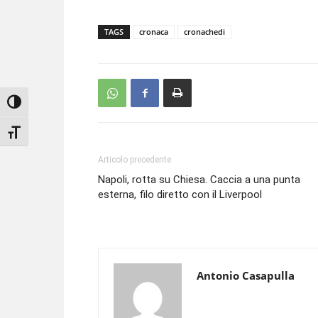
TAGS
cronaca
cronachedi
Attiva/disattiva alto contrasto
Attiva/disattiva dimensione testo
Articolo precedente
Napoli, rotta su Chiesa. Caccia a una punta
esterna, filo diretto con il Liverpool
Antonio Casapulla