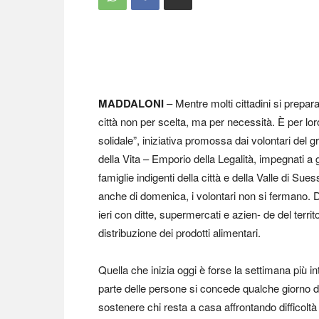
MADDALONI
– Mentre molti cittadini si prepar
città non per scelta, ma per necessità. È per lor
solidale”, iniziativa promossa dai volontari del g
della Vita – Emporio della Legalità, impegnati a 
famiglie indigenti della città e della Valle di Sue
anche di domenica, i volontari non si fermano. Do
ieri con ditte, supermercati e azien- de del territor
distribuzione dei prodotti alimentari.
Quella che inizia oggi è forse la settimana più i
parte delle persone si concede qualche giorno di
sostenere chi resta a casa affrontando difficoltà