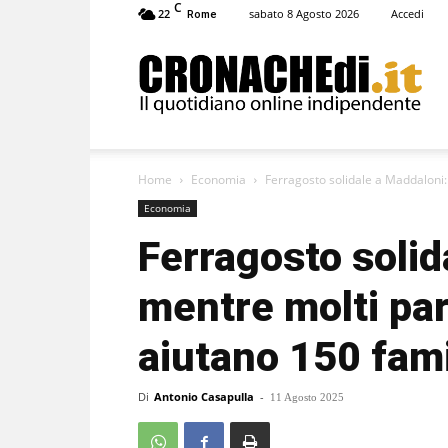
C
22
sabato 8 Agosto 2026
Accedi
Rome
Cronachedi
Home
Economia
Ferragosto solidale a Maddaloni: 
Economia
Ferragosto solid
mentre molti par
aiutano 150 fami
Di
Antonio Casapulla
-
11 Agosto 2025