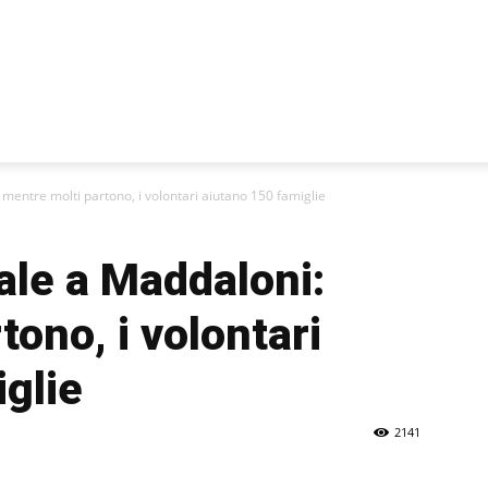
mentre molti partono, i volontari aiutano 150 famiglie
ale a Maddaloni:
tono, i volontari
glie
2141