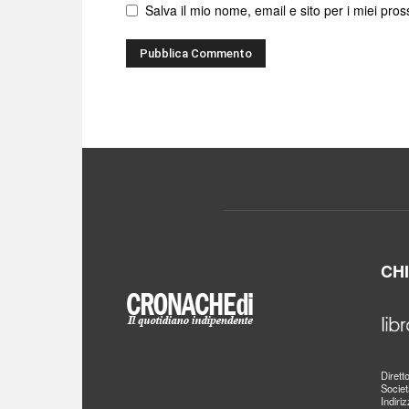
Salva il mio nome, email e sito per i miei pr
CH
Dirett
Societ
Indiri