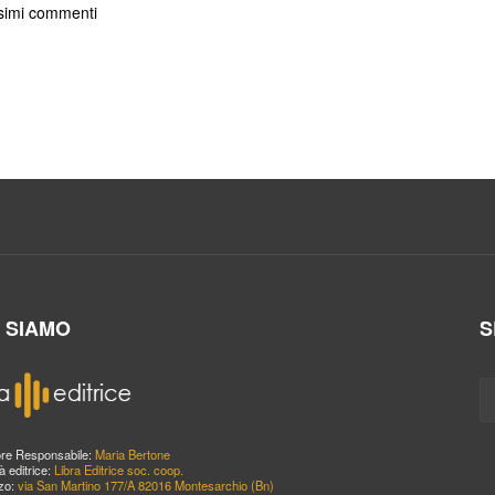
ossimi commenti
I SIAMO
S
ore Responsabile:
Maria Bertone
à editrice:
Libra Editrice soc. coop.
zzo:
via San Martino 177/A 82016 Montesarchio (Bn)