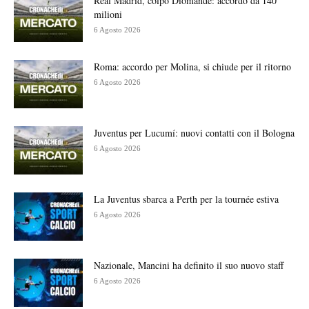
Real Madrid, colpo Diomande: accordo da 140
milioni
6 Agosto 2026
Roma: accordo per Molina, si chiude per il ritorno
6 Agosto 2026
Juventus per Lucumí: nuovi contatti con il Bologna
6 Agosto 2026
La Juventus sbarca a Perth per la tournée estiva
6 Agosto 2026
Nazionale, Mancini ha definito il suo nuovo staff
6 Agosto 2026