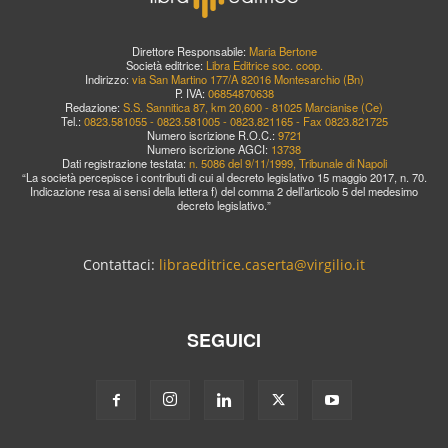
Direttore Responsabile:
Maria Bertone
Società editrice:
Libra Editrice soc. coop.
Indirizzo:
via San Martino 177/A 82016 Montesarchio (Bn)
P. IVA:
06854870638
Redazione:
S.S. Sannitica 87, km 20,600 - 81025 Marcianise (Ce)
Tel.:
0823.581055 - 0823.581005 - 0823.821165 - Fax 0823.821725
Numero iscrizione R.O.C.:
9721
Numero iscrizione AGCI:
13738
Dati registrazione testata:
n. 5086 del 9/11/1999, Tribunale di Napoli
“La società percepisce i contributi di cui al decreto legislativo 15 maggio 2017, n. 70.
Indicazione resa ai sensi della lettera f) del comma 2 dell’articolo 5 del medesimo
decreto legislativo.”
Contattaci:
libraeditrice.caserta@virgilio.it
SEGUICI