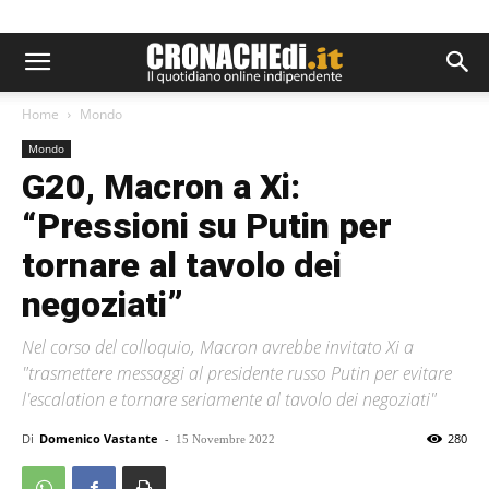
Home
Mondo
Mondo
G20, Macron a Xi:
“Pressioni su Putin per
tornare al tavolo dei
negoziati”
Nel corso del colloquio, Macron avrebbe invitato Xi a
"trasmettere messaggi al presidente russo Putin per evitare
l'escalation e tornare seriamente al tavolo dei negoziati"
Di
Domenico Vastante
-
280
15 Novembre 2022