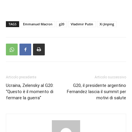
TAGS
Emmanuel Macron
g20
Vladimir Putin
Xi Jinping
Articolo precedente
Articolo successivo
Ucraina, Zelensky al G20:
G20, il presidente argentino
“Questo è il momento di
Fernandez lascia il summit per
fermare la guerra”
motivi di salute