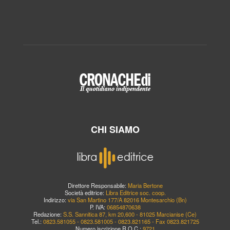
CHI SIAMO
Direttore Responsabile:
Maria Bertone
Società editrice:
Libra Editrice soc. coop.
Indirizzo:
via San Martino 177/A 82016 Montesarchio (Bn)
P. IVA:
06854870638
Redazione:
S.S. Sannitica 87, km 20,600 - 81025 Marcianise (Ce)
Tel.:
0823.581055 - 0823.581005 - 0823.821165 - Fax 0823.821725
Numero iscrizione R.O.C.:
9721