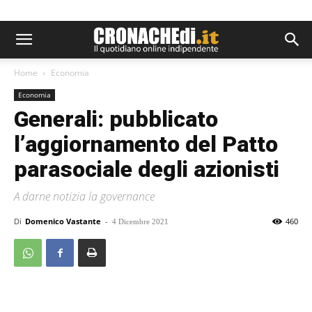
Home
Economia
Economia
Generali: pubblicato
l’aggiornamento del Patto
parasociale degli azionisti
A darne notizia la governance
Di
Domenico Vastante
-
460
4 Dicembre 2021