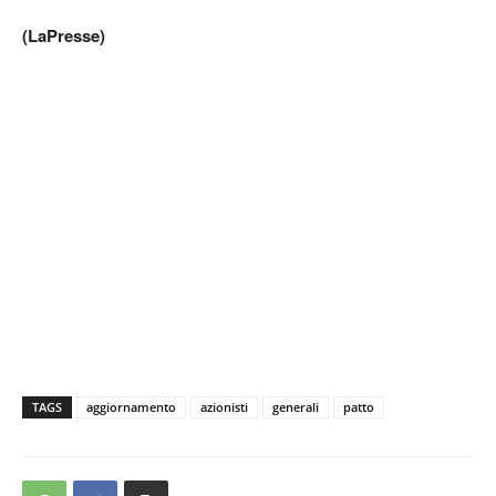
(LaPresse)
TAGS
aggiornamento
azionisti
generali
patto