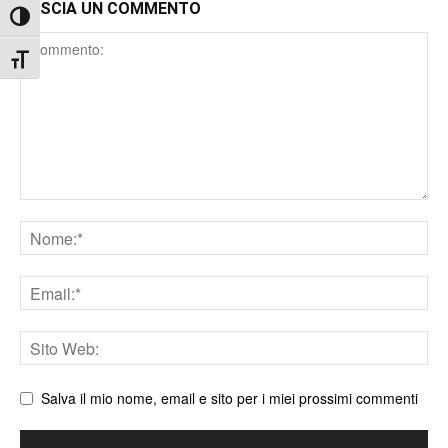
LASCIA UN COMMENTO
Attiva/disattiva alto contrasto
Comment
Attiva/disattiva dimensione testo
Nome
Email
Sito
web
Salva il mio nome, email e sito per i miei prossimi commenti