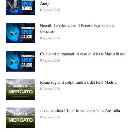
Andy’
8 Agosto 2026
Napoli, Lukaku verso il Fenerbahçe: mercato
sbloccato
8 Agosto 2026
Calciatori e trapianti: il caso di Alexis Mac Allister
8 Agosto 2026
Roma sogna il colpo Endrick dal Real Madrid
8 Agosto 2026
Juventus sfida l’Inter in amichevole in Australia
8 Agosto 2026