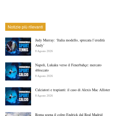
Notizie più rilevanti
Judy Murray: ‘Italia modello, sprecata l’eredità
Andy’
8 Agosto 2026
Napoli, Lukaku verso il Fenerbahçe: mercato
sbloccato
8 Agosto 2026
Calciatori e trapianti: il caso di Alexis Mac Allister
8 Agosto 2026
Roma sogna il colpo Endrick dal Real Madrid