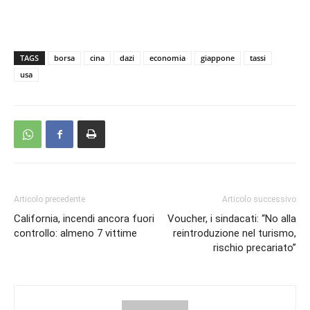
TAGS
borsa
cina
dazi
economia
giappone
tassi
usa
Articolo precedente
Articolo successivo
California, incendi ancora fuori
Voucher, i sindacati: “No alla
controllo: almeno 7 vittime
reintroduzione nel turismo,
rischio precariato”