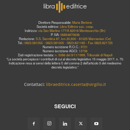
Direttore Responsabile:
Maria Bertone
Società editrice:
Libra Editrice soc. coop.
Indirizzo:
via San Martino 177/A 82016 Montesarchio (Bn)
P. IVA:
06854870638
Redazione:
S.S. Sannitica 87, km 20,600 - 81025 Marcianise (Ce)
Tel.:
0823.581055 - 0823.581005 - 0823.821165 - Fax 0823.821725
Numero iscrizione R.O.C.:
9721
Numero iscrizione AGCI:
13738
Dati registrazione testata:
n. 5086 del 9/11/1999, Tribunale di Napoli
“La società percepisce i contributi di cui al decreto legislativo 15 maggio 2017, n. 70.
Indicazione resa ai sensi della lettera f) del comma 2 dell’articolo 5 del medesimo
decreto legislativo.”
Contattaci:
libraeditrice.caserta@virgilio.it
SEGUICI