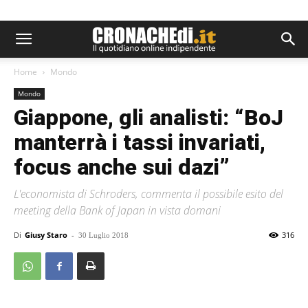
Home
Mondo
Mondo
Giappone, gli analisti: “BoJ
manterrà i tassi invariati,
focus anche sui dazi”
L'economista di Schroders, commenta il possibile esito del
meeting della Bank of Japan in vista domani
Di
Giusy Staro
-
316
30 Luglio 2018