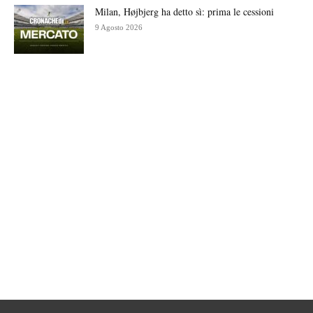
Milan, Højbjerg ha detto sì: prima le cessioni
9 Agosto 2026