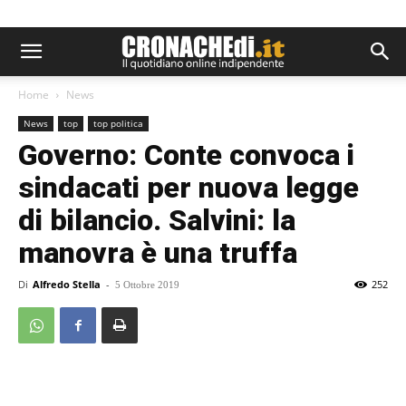
Home
News
News
top
top politica
Governo: Conte convoca i
sindacati per nuova legge
di bilancio. Salvini: la
manovra è una truffa
Di
Alfredo Stella
-
252
5 Ottobre 2019