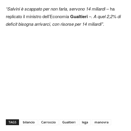
“Salvini è scappato per non farla, servono 14 miliardi
– ha
replicato il ministro dell’Economia
Gualtieri
–
. A quel 2,2% di
deficit bisogna arrivarci, con risorse per 14 miliardi”
.
TAGS
bilancio
Carroccio
Gualtieri
lega
manovra