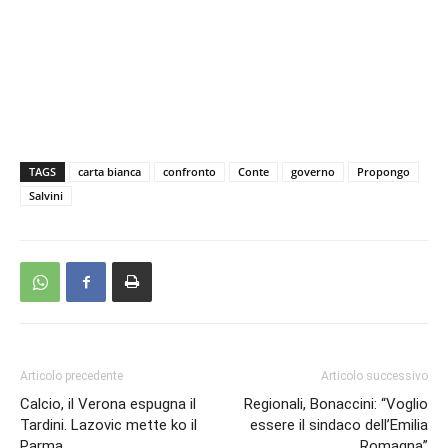
TAGS
carta bianca
confronto
Conte
governo
Propongo
Salvini
Articolo precedente
Articolo successivo
Calcio, il Verona espugna il
Regionali, Bonaccini: “Voglio
Tardini. Lazovic mette ko il
essere il sindaco dell’Emilia
Parma
Romagna”