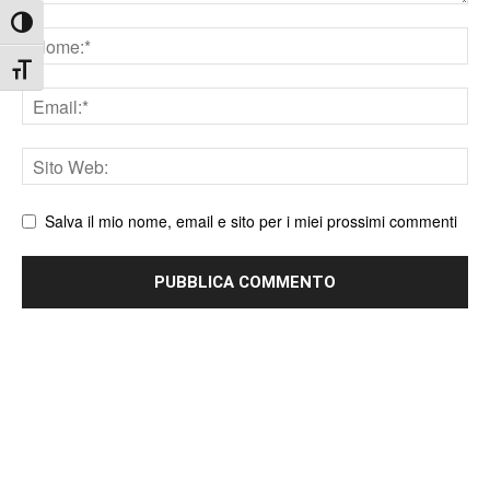
Attiva/disattiva alto contrasto
Nome
Attiva/disattiva dimensione testo
Email
Sito
web
Salva il mio nome, email e sito per i miei prossimi commenti