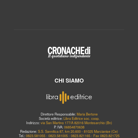
CHI SIAMO
Direttore Responsabile:
Maria Bertone
Società editrice:
Libra Editrice soc. coop.
Indirizzo:
via San Martino 177/A 82016 Montesarchio (Bn)
P. IVA:
06854870638
Redazione:
S.S. Sannitica 87, km 20,600 - 81025 Marcianise (Ce)
Tel.:
0823.581055 - 0823.581005 - 0823.821165 - Fax 0823.821725