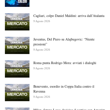
Cagliari, colpo Daniel Maldini: arriva dall’Atalanta
9 Agosto 2026
Juventus, Del Piero su Alajbegovic: “Niente
pressioni”
9 Agosto 2026
Roma punta Rodrigo Mora: avviati i dialoghi
9 Agosto 2026
Benevento, esordio in Coppa Italia contro il
Ravenna
9 Agosto 2026
Milan, futuro Leao: decisivo il vertice con Amorim