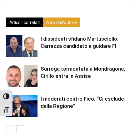
Articoli correlati
Altro dall'autore
I dissidenti sfidano Martusciello.
Carrazza candidato a guidare FI
Surroga tormentata a Mondragone,
Cirillo entra in Assise
Attiva/disattiva alto contrasto
I moderati contro Fico: “Ci esclude
dalla Regione”
Attiva/disattiva dimensione testo