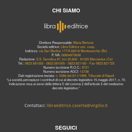
CHI SIAMO
Direttore Responsabile:
Maria Bertone
Società editrice:
Libra Editrice soc. coop.
Indirizzo:
via San Martino 177/A 82016 Montesarchio (Bn)
P. IVA:
06854870638
Redazione:
S.S. Sannitica 87, km 20,600 - 81025 Marcianise (Ce)
Tel.:
0823.581055 - 0823.581005 - 0823.821165 - Fax 0823.821725
Numero iscrizione R.O.C.:
9721
Numero iscrizione AGCI:
13738
Dati registrazione testata:
n. 5086 del 9/11/1999, Tribunale di Napoli
“La società percepisce i contributi di cui al decreto legislativo 15 maggio 2017, n. 70.
Indicazione resa ai sensi della lettera f) del comma 2 dell’articolo 5 del medesimo
decreto legislativo.”
Contattaci:
libraeditrice.caserta@virgilio.it
SEGUICI