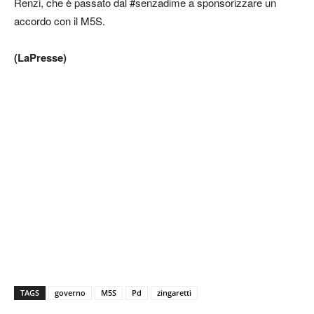
Renzi, che è passato dal #senzadime a sponsorizzare un
accordo con il M5S.
(LaPresse)
TAGS
governo
M5S
Pd
zingaretti