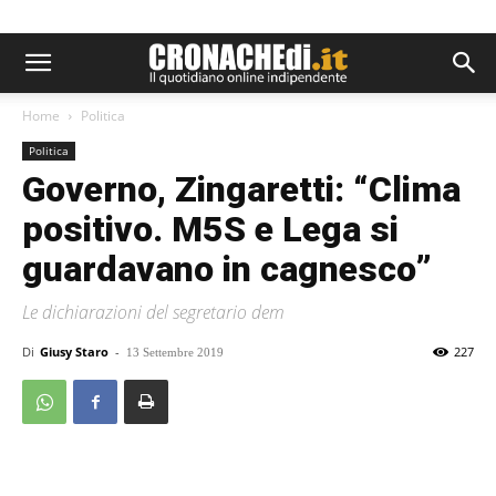
Home
Politica
Politica
Governo, Zingaretti: “Clima
positivo. M5S e Lega si
guardavano in cagnesco”
Le dichiarazioni del segretario dem
Di
Giusy Staro
-
227
13 Settembre 2019