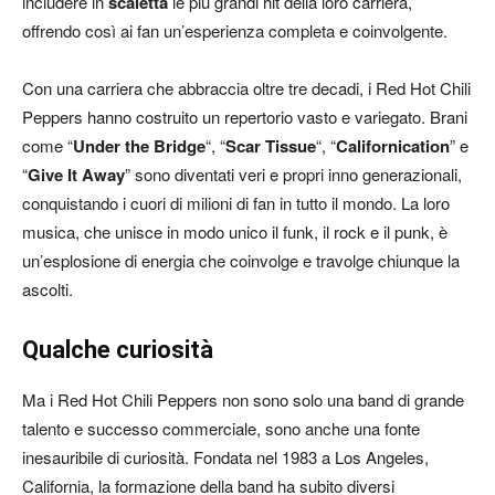
includere in
scaletta
le più grandi hit della loro carriera,
offrendo così ai fan un’esperienza completa e coinvolgente.
Con una carriera che abbraccia oltre tre decadi, i Red Hot Chili
Peppers hanno costruito un repertorio vasto e variegato. Brani
come “
Under the Bridge
“, “
Scar Tissue
“, “
Californication
” e
“
Give It Away
” sono diventati veri e propri inno generazionali,
conquistando i cuori di milioni di fan in tutto il mondo. La loro
musica, che unisce in modo unico il funk, il rock e il punk, è
un’esplosione di energia che coinvolge e travolge chiunque la
ascolti.
Qualche curiosità
Ma i Red Hot Chili Peppers non sono solo una band di grande
talento e successo commerciale, sono anche una fonte
inesauribile di curiosità. Fondata nel 1983 a Los Angeles,
California, la formazione della band ha subito diversi