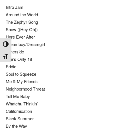
Intro Jam
Around the World
The Zephyr Song
Snow ((Hey Oh))
Here Ever After
Dreamboy/Dreamgirl
Attiva/disattiva alto contrasto
Otherside
Attiva/disattiva dimensione testo
She’s Only 18
Eddie
Soul to Squeeze
Me & My Friends
Neighborhood Threat
Tell Me Baby
Whatchu Thinkin’
Californication
Black Summer
By the Way