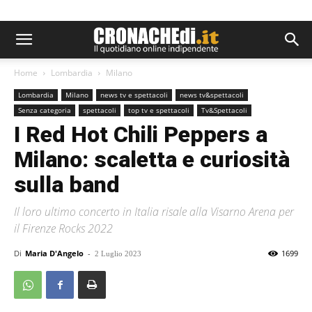
Home
Lombardia
Milano
Lombardia
Milano
news tv e spettacoli
news tv&spettacoli
Senza categoria
spettacoli
top tv e spettacoli
Tv&Spettacoli
I Red Hot Chili Peppers a
Milano: scaletta e curiosità
sulla band
Il loro ultimo concerto in Italia risale alla Visarno Arena per
il Firenze Rocks 2022
Di
Maria D'Angelo
-
1699
2 Luglio 2023