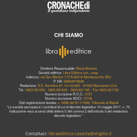
CHI SIAMO
Direttore Responsabile:
Maria Bertone
Società editrice:
Libra Editrice soc. coop.
Indirizzo:
via San Martino 177/A 82016 Montesarchio (Bn)
P. IVA:
06854870638
Redazione:
S.S. Sannitica 87, km 20,600 - 81025 Marcianise (Ce)
Tel.:
0823.581055 - 0823.581005 - 0823.821165 - Fax 0823.821725
Numero iscrizione R.O.C.:
9721
Numero iscrizione AGCI:
13738
Dati registrazione testata:
n. 5086 del 9/11/1999, Tribunale di Napoli
“La società percepisce i contributi di cui al decreto legislativo 15 maggio 2017, n. 70.
Indicazione resa ai sensi della lettera f) del comma 2 dell’articolo 5 del medesimo
decreto legislativo.”
Contattaci:
libraeditrice.caserta@virgilio.it