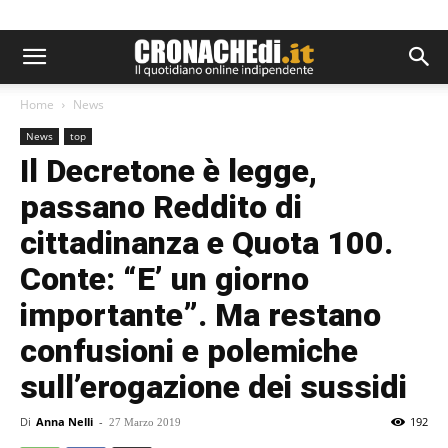
Home
News
News
top
Il Decretone è legge,
passano Reddito di
cittadinanza e Quota 100.
Conte: “E’ un giorno
importante”. Ma restano
confusioni e polemiche
sull’erogazione dei sussidi
Di
Anna Nelli
-
192
27 Marzo 2019