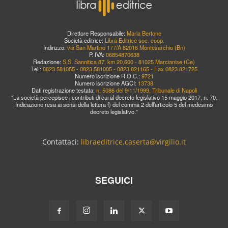
Direttore Responsabile:
Maria Bertone
Società editrice:
Libra Editrice soc. coop.
Indirizzo:
via San Martino 177/A 82016 Montesarchio (Bn)
P. IVA:
06854870638
Redazione:
S.S. Sannitica 87, km 20,600 - 81025 Marcianise (Ce)
Tel.:
0823.581055 - 0823.581005 - 0823.821165 - Fax 0823.821725
Numero iscrizione R.O.C.:
9721
Numero iscrizione AGCI:
13738
Dati registrazione testata:
n. 5086 del 9/11/1999, Tribunale di Napoli
“La società percepisce i contributi di cui al decreto legislativo 15 maggio 2017, n. 70.
Indicazione resa ai sensi della lettera f) del comma 2 dell’articolo 5 del medesimo
decreto legislativo.”
Contattaci:
libraeditrice.caserta@virgilio.it
SEGUICI