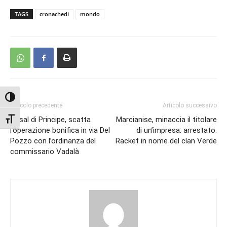
TAGS
cronachedi
mondo
Attiva/disattiva alto contrasto
Articolo precedente
Articolo successivo
Attiva/disattiva dimensione testo
Casal di Principe, scatta
Marcianise, minaccia il titolare
l’operazione bonifica in via Del
di un’impresa: arrestato.
Pozzo con l’ordinanza del
Racket in nome del clan Verde
commissario Vadalà