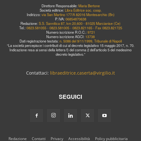
Direttore Responsabile:
Maria Bertone
Società editrice:
Libra Editrice soc. coop.
Indirizzo:
via San Martino 177/A 82016 Montesarchio (Bn)
P. IVA:
06854870638
Redazione:
S.S. Sannitica 87, km 20,600 - 81025 Marcianise (Ce)
Tel.:
0823.581055 - 0823.581005 - 0823.821165 - Fax 0823.821725
Numero iscrizione R.O.C.:
9721
Numero iscrizione AGCI:
13738
Dati registrazione testata:
n. 5086 del 9/11/1999, Tribunale di Napoli
“La società percepisce i contributi di cui al decreto legislativo 15 maggio 2017, n. 70.
Indicazione resa ai sensi della lettera f) del comma 2 dell’articolo 5 del medesimo
decreto legislativo.”
Contattaci:
libraeditrice.caserta@virgilio.it
SEGUICI
Redazione
Contatti
Privacy
Accessibilità
Policy pubblicitaria