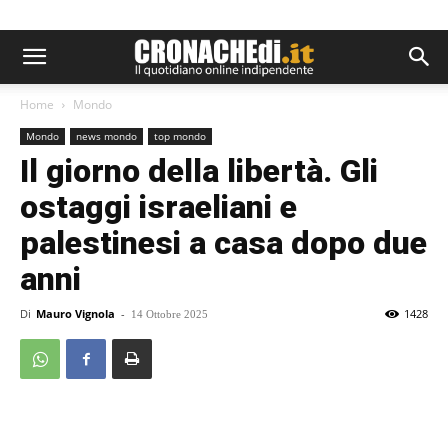
Home
Mondo
Mondo
news mondo
top mondo
Il giorno della libertà. Gli
ostaggi israeliani e
palestinesi a casa dopo due
anni
Di
Mauro Vignola
-
1428
14 Ottobre 2025