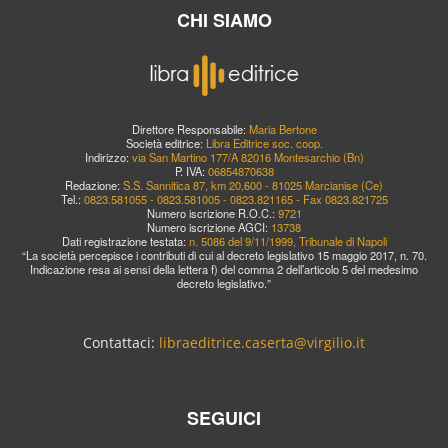
CHI SIAMO
Direttore Responsabile:
Maria Bertone
Società editrice:
Libra Editrice soc. coop.
Indirizzo:
via San Martino 177/A 82016 Montesarchio (Bn)
P. IVA:
06854870638
Redazione:
S.S. Sannitica 87, km 20,600 - 81025 Marcianise (Ce)
Tel.:
0823.581055 - 0823.581005 - 0823.821165 - Fax 0823.821725
Numero iscrizione R.O.C.:
9721
Numero iscrizione AGCI:
13738
Dati registrazione testata:
n. 5086 del 9/11/1999, Tribunale di Napoli
“La società percepisce i contributi di cui al decreto legislativo 15 maggio 2017, n. 70.
Indicazione resa ai sensi della lettera f) del comma 2 dell’articolo 5 del medesimo
decreto legislativo.”
Contattaci:
libraeditrice.caserta@virgilio.it
SEGUICI