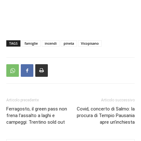
TAGS
famiglie
incendi
pineta
Vicopisano
Articolo precedente
Articolo successivo
Ferragosto, il green pass non
Covid, concerto di Salmo: la
frena l’assalto a laghi e
procura di Tempio Pausania
campeggi: Trentino sold out
apre un’inchiesta