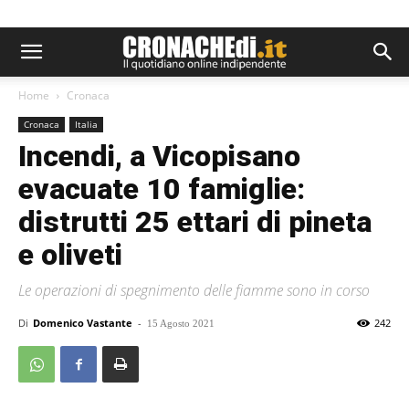
Home
Cronaca
Cronaca
Italia
Incendi, a Vicopisano
evacuate 10 famiglie:
distrutti 25 ettari di pineta
e oliveti
Le operazioni di spegnimento delle fiamme sono in corso
Di
Domenico Vastante
-
242
15 Agosto 2021