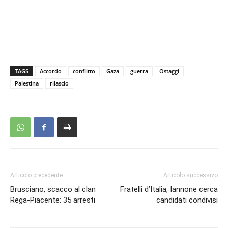
TAGS
Accordo
conflitto
Gaza
guerra
Ostaggi
Palestina
rilascio
Articolo precedente
Articolo successivo
Brusciano, scacco al clan
Fratelli d’Italia, Iannone cerca
Rega-Piacente: 35 arresti
candidati condivisi