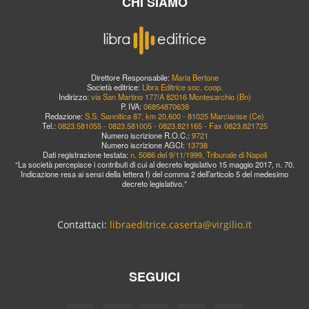
CHI SIAMO
Direttore Responsabile:
Maria Bertone
Società editrice:
Libra Editrice soc. coop.
Indirizzo:
via San Martino 177/A 82016 Montesarchio (Bn)
P. IVA:
06854870638
Redazione:
S.S. Sannitica 87, km 20,600 - 81025 Marcianise (Ce)
Tel.:
0823.581055 - 0823.581005 - 0823.821165 - Fax 0823.821725
Numero iscrizione R.O.C.:
9721
Numero iscrizione AGCI:
13738
Dati registrazione testata:
n. 5086 del 9/11/1999, Tribunale di Napoli
“La società percepisce i contributi di cui al decreto legislativo 15 maggio 2017, n. 70.
Indicazione resa ai sensi della lettera f) del comma 2 dell’articolo 5 del medesimo
decreto legislativo.”
Contattaci:
libraeditrice.caserta@virgilio.it
SEGUICI